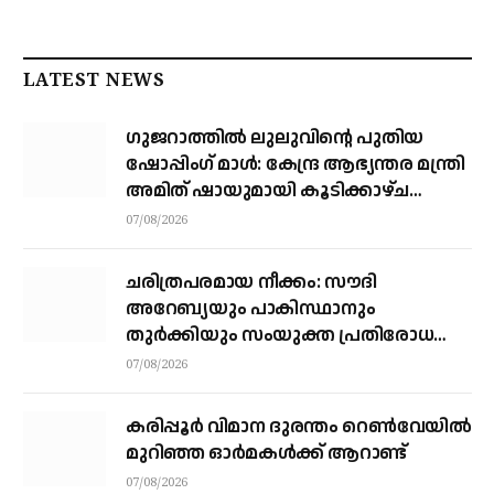
LATEST NEWS
ഗുജറാത്തിൽ ലുലുവിന്റെ പുതിയ
ഷോപ്പിംഗ് മാൾ: കേന്ദ്ര ആഭ്യന്തര മന്ത്രി
അമിത് ഷായുമായി കൂടിക്കാഴ്ച
നടത്തി എം.എ യൂസഫലി
07/08/2026
ചരിത്രപരമായ നീക്കം: സൗദി
അറേബ്യയും പാകിസ്ഥാനും
തുർക്കിയും സംയുക്ത പ്രതിരോധ
കരാറിൽ ഒപ്പുവെക്കുന്നു,
07/08/2026
സമവാക്യങ്ങളെല്ലാം മാറും
കരിപ്പൂര്‍ വിമാന ദുരന്തം റെണ്‍വേയില്‍
മുറിഞ്ഞ ഓര്‍മകള്‍ക്ക് ആറാണ്ട്
07/08/2026