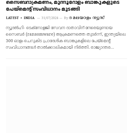
സൈബറാക്രമണം, മുന്നൂറോളം ബാങ്കുകളുടെ
പേയ്മെന്റ് സംവിധാനം മുടങ്ങി
ദ മലയാളം ന്യൂസ്
LATEST
INDIA
31/07/2024
By
ന്യൂദൽഹി- ടെക്നോളജി സേവന ദാതാവിന് നേരെയുണ്ടായ
സൈബർ (ransomware) ആക്രമണത്തെ തുടർന്ന്, ഇന്ത്യയിലെ
300 ഓളം ചെറുകിട പ്രാദേശിക ബാങ്കുകളിലെ പേയ്‌മെൻ്റ്
സംവിധാനങ്ങൾ താൽക്കാലികമായി നിർത്തി. രാജ്യാന്തര…