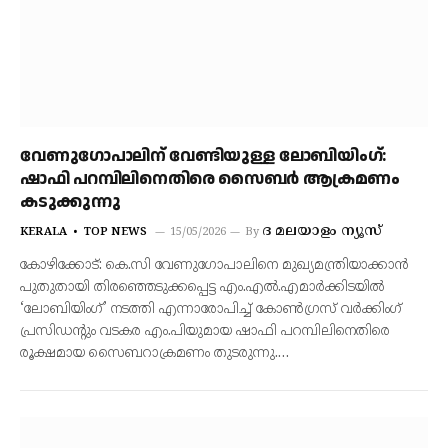
വേണുഗോപാലിന് വേണ്ടിയുള്ള ലോബിയിംഗ്:
ഷാഫി പറമ്പിലിനെതിരെ സൈബർ ആക്രമണം
കടുക്കുന്നു
ദ മലയാളം ന്യൂസ്
KERALA
TOP NEWS
15/05/2026
By
കോഴിക്കോട്: കെ.സി വേണുഗോപാലിനെ മുഖ്യമന്ത്രിയാക്കാൻ
പുതുതായി തിരഞ്ഞെടുക്കപ്പെട്ട എം.എൽ.എമാർക്കിടയിൽ
‘ലോബിയിംഗ്’ നടത്തി എന്നാരോപിച്ച് കോൺഗ്രസ് വർക്കിംഗ്
പ്രസിഡന്റും വടകര എം.പിയുമായ ഷാഫി പറമ്പിലിനെതിരെ
രൂക്ഷമായ സൈബറാക്രമണം തുടരുന്നു.…