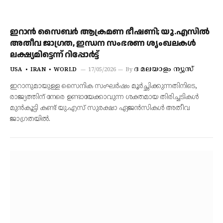
ഇറാൻ സൈബർ ആക്രമണ ഭീഷണി; യു.എസിൽ
അതീവ ജാഗ്രത, ഇന്ധന സംഭരണ ശൃംഖലകൾ
ലക്ഷ്യമിട്ടെന്ന് റിപ്പോർട്ട്
ദ മലയാളം ന്യൂസ്
USA
IRAN
WORLD
17/05/2026
By
ഇറാനുമായുള്ള സൈനിക സംഘർഷം മൂർച്ഛിക്കുന്നതിനിടെ,
രാജ്യത്തിന് നേരെ ഉണ്ടായേക്കാവുന്ന ശക്തമായ തിരിച്ചടികൾ
മുൻകൂട്ടി കണ്ട് യു.എസ് സുരക്ഷാ ഏജൻസികൾ അതീവ
ജാഗ്രതയിൽ.