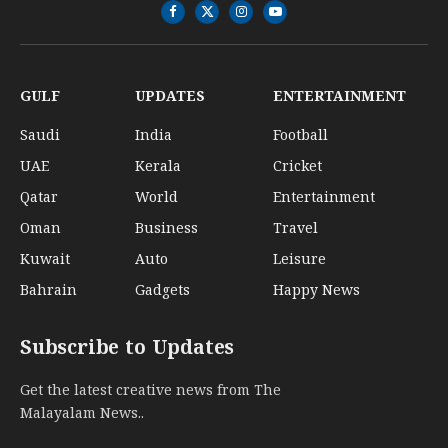
Facebook
X
Instagram
YouTube
(Twitter)
GULF
UPDATES
ENTERTAINMENT
Saudi
India
Football
UAE
Kerala
Cricket
Qatar
World
Entertainment
Oman
Business
Travel
Kuwait
Auto
Leisure
Bahrain
Gadgets
Happy News
Subscribe to Updates
Get the latest creative news from The
Malayalam News..