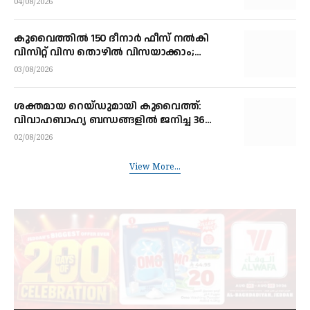
04/08/2026
കുവൈത്തിൽ 150 ദീനാർ ഫീസ് നൽകി
വിസിറ്റ് വിസ തൊഴിൽ വിസയാക്കാം;
ഗാർഹിക തൊഴിലാളികൾക്ക് ഫീസില്ല
03/08/2026
ശക്തമായ റെയ്ഡുമായി കുവൈത്ത്:
വിവാഹബാഹ്യ ബന്ധങ്ങളിൽ ജനിച്ച 36
കുട്ടികൾ അടക്കം 1,253 പേർ പിടിയിൽ
02/08/2026
View More...