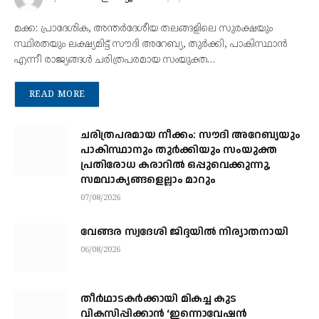
മക്ക: പ്രാദേശിക, അന്തർദേശീയ തലങ്ങളിലെ സുരക്ഷയും
സ്ഥിരതയും ലക്ഷ്യമിട്ട് സൗദി അറേബ്യ, തുർക്കി, പാകിസ്ഥാൻ
എന്നീ രാജ്യങ്ങൾ ചരിത്രപരമായ സംയുക്ത…
READ MORE
ചരിത്രപരമായ നീക്കം: സൗദി അറേബ്യയും
പാകിസ്ഥാനും തുർക്കിയും സംയുക്ത
പ്രതിരോധ കരാറിൽ ഒപ്പുവെക്കുന്നു,
സമവാക്യങ്ങളെല്ലാം മാറും
07/08/2026
വേങ്ങര സ്വദേശി ജിദ്ദയിൽ നിര്യാതനായി
06/08/2026
തീർഥാടകർക്കായി മികച്ച കുട
വികസിപ്പിക്കാൻ ‘ഇന്നൊവേഷൻ