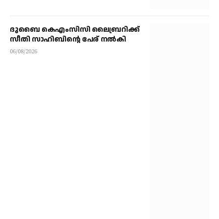
ദുബൈ കെഎംസിസി ലൈബ്രറിക്ക്
സീതി സാഹിബിന്റെ പേര് നല്‍കി
06/08/2026