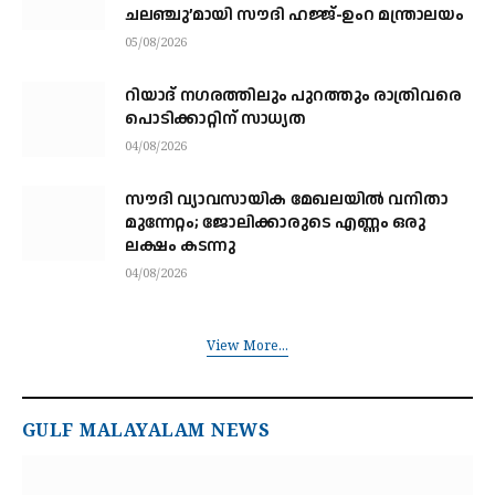
ചലഞ്ചു’മായി സൗദി ഹജ്ജ്-ഉംറ മന്ത്രാലയം
05/08/2026
റിയാദ് നഗരത്തിലും പുറത്തും രാത്രിവരെ
പൊടിക്കാറ്റിന് സാധ്യത
04/08/2026
സൗദി വ്യാവസായിക മേഖലയിൽ വനിതാ
മുന്നേറ്റം; ജോലിക്കാരുടെ എണ്ണം ഒരു
ലക്ഷം കടന്നു
04/08/2026
View More...
GULF MALAYALAM NEWS