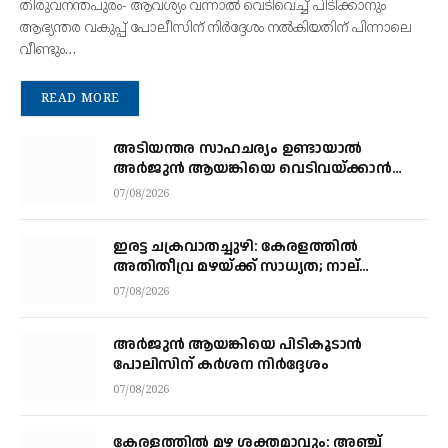
തിരുവനന്തപുരം- ആവശ്യം വന്നാൽ വെടിവെച്ച് പിടിക്കാനും
ആഭ്യന്തര വകുപ്പ് പോലീസിന് നിർദ്ദേശം നൽകിയതിന് പിന്നാലെ
വീണ്ടും…
READ MORE
അടിയന്തര സാഹചര്യം ഉണ്ടായാല്‍
അര്‍ജുന്‍ ആയങ്കിയെ വെടിവയ്ക്കാന്‍
നിര്‍ദേശം
07/08/2026
ഇരട്ട ചക്രവാതച്ചുഴി: കേരളത്തില്‍
അതിതീവ്ര മഴയ്ക്ക് സാധ്യത; നാല്
ജില്ലകളില്‍ റെഡ് അലര്‍ട്ട്
07/08/2026
അര്‍ജുന്‍ ആയങ്കിയെ പിടികൂടാന്‍
പോലിസിന് കര്‍ശന നിര്‍ദ്ദേശം
07/08/2026
കേരളത്തില്‍ മഴ ശക്തമാവും: അഞ്ച്