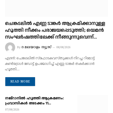
ചെങ്കടലില്‍ എണ്ണ ടാങ്കര്‍ ആക്രമിക്കാനുള്ള
ഹൂത്തി നീക്കം പരാജയപ്പെടുത്തി; യെമൻ
സംഘർഷത്തിലേക്ക് നീങ്ങുന്നുവെന്ന്
യു.എൻ മുന്നറിയിപ്പ്
ദ മലയാളം ന്യൂസ്
By
08/08/2026
ഏദന്‍: ചെങ്കടലില്‍ സ്‌ഫോടകവസ്തുക്കള്‍ നിറച്ച റിമോട്ട്
കണ്‍ട്രോള്‍ ബോട്ട് ഉപയോഗിച്ച് എണ്ണ ടാങ്കര്‍ തകർക്കാൻ
ഹൂത്തി…
READ MORE
നജ്‌റാനില്‍ ഹൂത്തി ആക്രമണം:
പ്രവാസികള്‍ അടക്കം 11
പേർക്ക്പരിക്ക്, ഹൂത്തി
07/08/2026