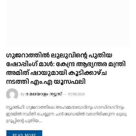
ഗുജറാത്തിൽ ലുലുവിന്റെ പുതിയ
ഷോപ്പിംഗ് മാൾ: കേന്ദ്ര ആഭ്യന്തര മന്ത്രി
അമിത് ഷായുമായി കൂടിക്കാഴ്ച
നടത്തി എം.എ യൂസഫലി
ദ മലയാളം ന്യൂസ്
By
07/08/2026
ന്യൂദൽഹി: ഗുജറാത്തിലെ അഹമ്മദാബാദിനും ഗാന്ധിനഗറിനും
ഇടയിൽ സ്ഥിതി ചെയ്യുന്ന ചന്ദ്-ഖേഡയിൽ വരാനിരിക്കുന്ന ലുലു
ഗ്രൂപ്പിന്റെ പുതിയ…
READ MORE