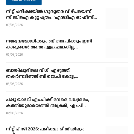
നീറ്റ് പരീക്ഷയില്‍ ഗുരുതര വീഴ്ചയെന്ന്
സിബിഐ കുറ്റപത്രം; ‘എന്‍ടിഎ ഓഫീസില്‍
നിന്ന് മൂന്ന് വിഷയ വിദഗ്ധര്‍ വിവിധ
07/08/2026
മാര്‍ഗങ്ങളിലൂടെ ചോദ്യങ്ങള്‍ ചോര്‍ത്തി’
നരേന്ദ്രമോഡിക്കും ബി.ജെ.പിക്കും ഇനി
കാര്യങ്ങൾ അത്ര എളുപ്പമാകില്ല,
മുന്നിലുള്ളത് വൻ വെല്ലുവിളി
05/08/2026
ബാങ്കിപ്പൂരിലെ വിധി എഴുത്ത്;
തകർന്നടിഞ്ഞ് ബി.ജെ.പി കോട്ട,
രാജ്യവ്യാപക പ്രതിഷേധത്തിന്റെ
03/08/2026
പ്രതിഫലനം
പപ്പു യാദവ് എം.പിക്ക് നേരെ വധശ്രമം,
കത്തിയുമായെത്തി അക്രമി, എം.പി
രക്ഷപ്പെട്ടത് തലനാരിഴക്ക്
02/08/2026
നീറ്റ് പി.ജി 2026: പരീക്ഷാ രീതിയിലും