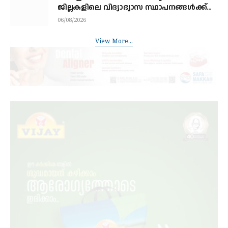
ജില്ലകളിലെ വിദ്യാഭ്യാസ സ്ഥാപനങ്ങള്‍ക്ക്
നാളെ അവധി
06/08/2026
View More...