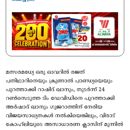
മത്സരമധ്യേ ഒരു ഓവറിൽ രജത്
പതിഥാറിനെയും ക്രുണാൽ പാണ്ഡ്യയെയും
പുറത്താക്കി റാഷിദ് ഖാനും, തുടർന്ന് 24
റൺസെടുത്ത ടിം ഡേവിഡിനെ പുറത്താക്കി
അർഷാദ് ഖാനും ഗുജറാത്തിന് നേരിയ
വിജയസാധ്യതകൾ നൽകിയെങ്കിലും, വിരാട്
കോഹ്‌ലിയുടെ അസാധാരണ ക്ലാസിന് മുന്നിൽ