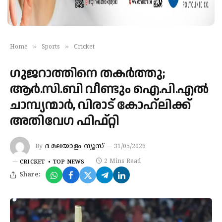
»
»
Home
Sports
Cricket
ഗുജറാത്തിനെ തകർത്തു;
ആർ.സി.ബി വീണ്ടും ഐ.പി.എൽ
ചാമ്പ്യന്മാർ, വിരാട് കോഹ്‌ലിക്ക്
അതിവേഗ ഫിഫ്റ്റി
ദ മലയാളം ന്യൂസ്
By
31/05/2026
2 Mins Read
CRICKET
TOP NEWS
Share: