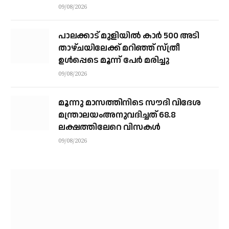
നാവികസേനയെത്തിയിട്ടും രക്ഷയില്ല;
09/08/2026
നാളെയും തിരച്ചില്‍ തുടരും
പാലക്കാട് മുളിയിൽ കാർ 500 അടി
താഴ്ചയിലേക്ക് മറിഞ്ഞ് സ്ത്രീ
ഉൾപ്പെടെ മൂന്ന് പേർ മരിച്ചു
09/08/2026
മൂന്നു മാസത്തിനിടെ സൗദി വിദേശ
മന്ത്രാലയംഅനുവദിച്ചത് 68.8
ലക്ഷത്തിലേറെ വിസകള്‍
09/08/2026