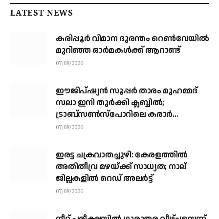
LATEST NEWS
കരിപ്പൂര്‍ വിമാന ദുരന്തം റെണ്‍വേയില്‍
മുറിഞ്ഞ ഓര്‍മകള്‍ക്ക് ആറാണ്ട്
07/08/2026
ഈജിപ്ഷ്യന്‍ സൂപ്പര്‍ താരം മുഹമ്മദ്
സലാ ഇനി തുര്‍ക്കി ക്ലബ്ബില്‍;
ട്രാബ്‌സണ്‍സ്‌പോറിലെ കരാര്‍
അവസാനഘട്ടത്തില്‍
07/08/2026
ഇരട്ട ചക്രവാതച്ചുഴി: കേരളത്തില്‍
അതിതീവ്ര മഴയ്ക്ക് സാധ്യത; നാല്
ജില്ലകളില്‍ റെഡ് അലര്‍ട്ട്
07/08/2026