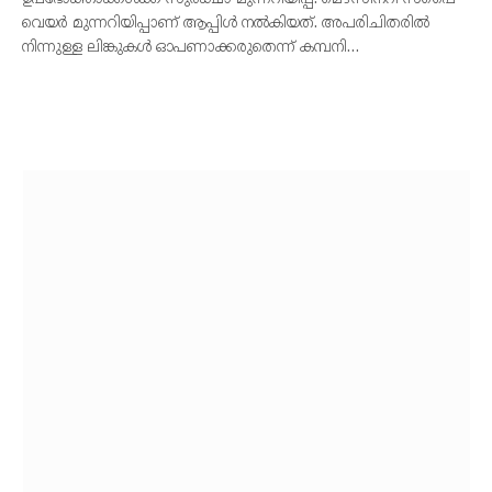
വെയർ മുന്നറിയിപ്പാണ് ആപ്പിൾ നൽകിയത്. അപരിചിതരിൽ
നിന്നുള്ള ലിങ്കുകൾ ഓപണാക്കരുതെന്ന് കമ്പനി…