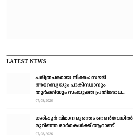
LATEST NEWS
ചരിത്രപരമായ നീക്കം: സൗദി
അറേബ്യയും പാകിസ്ഥാനും
തുർക്കിയും സംയുക്ത പ്രതിരോധ
കരാറിൽ ഒപ്പുവെക്കുന്നു,
07/08/2026
സമവാക്യങ്ങളെല്ലാം മാറും
കരിപ്പൂര്‍ വിമാന ദുരന്തം റെണ്‍വേയില്‍
മുറിഞ്ഞ ഓര്‍മകള്‍ക്ക് ആറാണ്ട്
07/08/2026