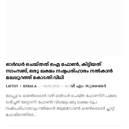
ഓർഡർ ചെയ്തത് ഐ ഫോൺ, കിട്ടിയത്
സാംസങ്, ഒരു ലക്ഷം നഷ്ടപരിഹാരം നൽകാൻ
മലപ്പുറത്ത് കോടതി വിധി
വി എം സുബൈർ
LATEST
KERALA
06/05/2024
By
മലപ്പുറം: ഓണ്‍ലൈന്‍ വഴി ഓര്‍ഡര്‍ ചെയ്ത ഫോണിന് പകരം
ലഭിച്ചത് മറ്റൊന്ന്. ഫോണ്‍ വിലയും ഒരു ലക്ഷം രൂപ
നഷ്ടപരിഹാരവും നല്‍കാന്‍ ആമസോൺ ഓൺലൈൻ പ്ലാറ്റ്
ഫോമിനെതിരെ…