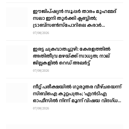
ഈജിപ്ഷ്യന്‍ സൂപ്പര്‍ താരം മുഹമ്മദ്
സലാ ഇനി തുര്‍ക്കി ക്ലബ്ബില്‍;
ട്രാബ്‌സണ്‍സ്‌പോറിലെ കരാര്‍
അവസാനഘട്ടത്തില്‍
07/08/2026
ഇരട്ട ചക്രവാതച്ചുഴി: കേരളത്തില്‍
അതിതീവ്ര മഴയ്ക്ക് സാധ്യത; നാല്
ജില്ലകളില്‍ റെഡ് അലര്‍ട്ട്
07/08/2026
നീറ്റ് പരീക്ഷയില്‍ ഗുരുതര വീഴ്ചയെന്ന്
സിബിഐ കുറ്റപത്രം; ‘എന്‍ടിഎ
ഓഫീസില്‍ നിന്ന് മൂന്ന് വിഷയ വിദഗ്ധര്‍
വിവിധ മാര്‍ഗങ്ങളിലൂടെ ചോദ്യങ്ങള്‍
07/08/2026
ചോര്‍ത്തി’