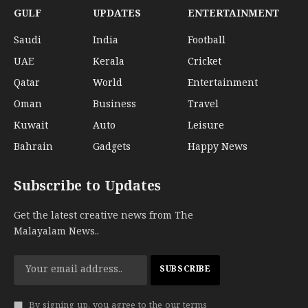
GULF
UPDATES
ENTERTAINMENT
Saudi
India
Football
UAE
Kerala
Cricket
Qatar
World
Entertainment
Oman
Business
Travel
Kuwait
Auto
Leisure
Bahrain
Gadgets
Happy News
Subscribe to Updates
Get the latest creative news from The
Malayalam News..
By signing up, you agree to the our terms