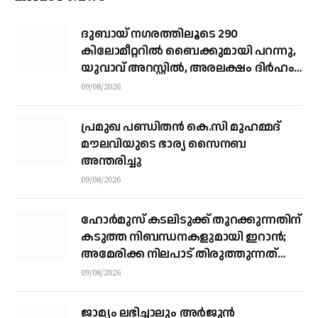
ദുബായ് ന​ഗരത്തിലൂടെ 290
കിലോമീറ്ററില്‍ ബൈക്കുമായി പറന്നു,
യുവാവ് അറസ്റ്റിൽ, അരലക്ഷം ദിർഹം
പിഴ
09/08/2026
പ്രമുഖ പണ്ഡിതൻ കെ.സി മുഹമ്മദ്
മൗലവിയുടെ ഭാര്യ സൈനബ
അന്തരിച്ചു
09/08/2026
ഹോര്‍മുസ് കടലിടുക്ക് തുറക്കുന്നതിന്
കടുത്ത നിബന്ധനകളുമായി ഇറാന്‍;
അമേരിക്ക നിലപാട് തിരുത്തുന്നത്
വരെ തുറക്കില്ലെന്ന് കൗണ്‍സില്‍
09/08/2026
ജാമ്യം ലഭിച്ചാലും അര്‍ജുന്‍