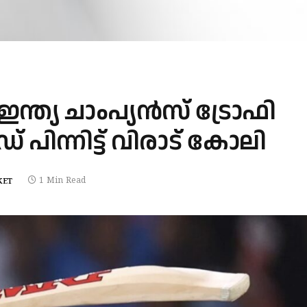
ത്യ ചാംപ്യൻസ് ട്രോഫി
ന്നിട്ട് വിരാട് കോലി
1 Min Read
KET