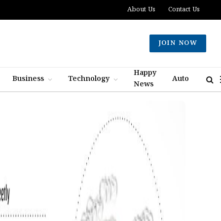
About Us
Contact Us
JOIN NOW
Happy
Business
Technology
Auto
News