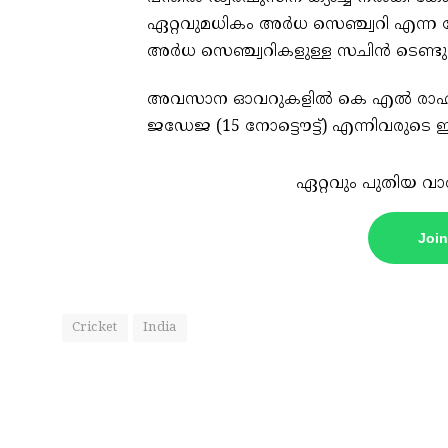
ഏറ്റവുമധികം അർധ സെഞ്ച്വറി എന്ന നേട്
അർധ സെഞ്ച്വറികളുള്ള സചിൻ ടെണ്ട
അവസാന ഓവറുകളിൽ കെ എൽ രാഹുൽ (42 ന
ജഡേജ (15 നോട്ടൌട്ട്) എന്നിവരുടെ ഇന്
ഏറ്റവും പുതിയ വാ
Joi
Cricket
India