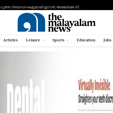
ഹോര്‍മുസ് കടലിടുക്ക് തുറക്കുന്നതിന് കടുത്ത നിബന്ധനകളുമായി ഇറാന്‍; അമേരിക്ക നിലപാട് തിരുത്തുന്നത് വരെ തുറക്കില്ലെന്ന് കൗണ്‍സില്‍
Articles
Leisure
Sports
Education
Jobs