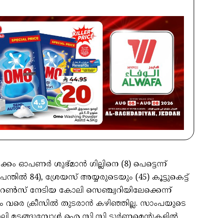
ുടക്കം ഓപണർ ശുഭ്മാൻ ഗില്ലിനെ (8) പെട്ടെന്ന്
തിൽ 84), ശ്രേയസ് അയ്യരുടെയും (45) കൂട്ടുകെട്ട്
4 റൺസ് നേടിയ കോലി സെഞ്ച്വറിയിലേക്കെന്ന്
്തും വരെ ക്രീസിൽ തുടരാൻ കഴിഞ്ഞില്ല. സാംപയുടെ
കോലി മടങ്ങുമ്പോൾ ഐ.സി.സി ടൂർണമെന്റുകളിൽ