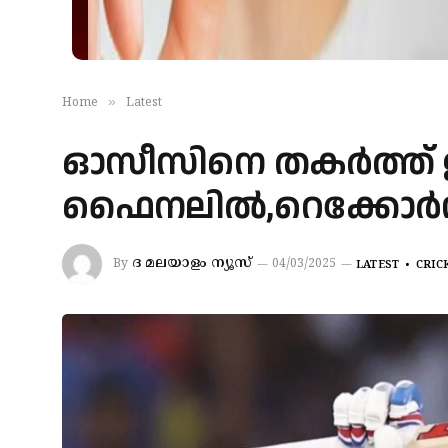
»
Home
Latest
ഓസീസിനെ തകർത്ത് ഇന്
ഫൈനലിൽ,റെക്കോർഡ് പി
ദ മലയാളം ന്യൂസ്
By
04/03/2025
LATEST
CRIC