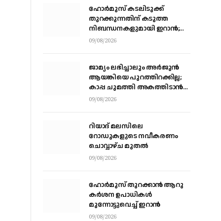
ഹോര്‍മുസ് കടലിടുക്ക്
തുറക്കുന്നതിന് കടുത്ത
നിബന്ധനകളുമായി ഇറാന്‍;
അമേരിക്ക നിലപാട്
09/08/2026
തിരുത്തുന്നത് വരെ
തുറക്കില്ലെന്ന് കൗണ്‍സില്‍
ജാമ്യം ലഭിച്ചാലും അര്‍ജുന്‍
ആയങ്കിയെ പുറത്തിറക്കില്ല;
കാപ്പ ചുമത്തി അകത്തിടാന്‍
നീക്കം
09/08/2026
റിയാദ് മലസിലെ
റോഡുകളുടെ നവീകരണം
ചൊവ്വാഴ്ച മുതല്‍
09/08/2026
ഹോർമുസ് തുറക്കാൻ ആറു
കർശന ഉപാധികൾ
മുന്നോട്ടുവെച്ച് ഇറാൻ
09/08/2026