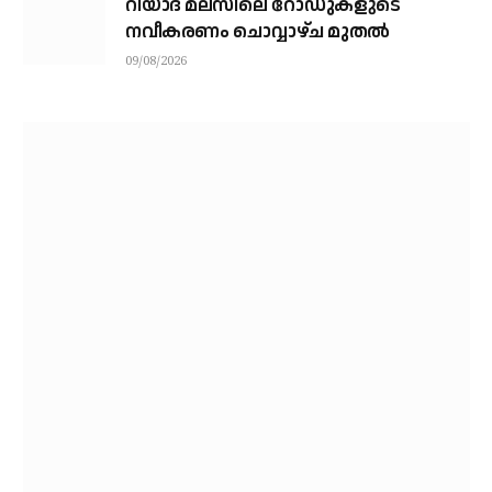
റിയാദ് മലസിലെ റോഡുകളുടെ
നവീകരണം ചൊവ്വാഴ്ച മുതല്‍
09/08/2026