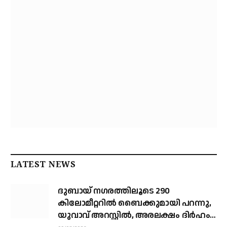
LATEST NEWS
ദുബായ് ന​ഗരത്തിലൂടെ 290
കിലോമീറ്ററില്‍ ബൈക്കുമായി പറന്നു,
യുവാവ് അറസ്റ്റിൽ, അരലക്ഷം ദിർഹം