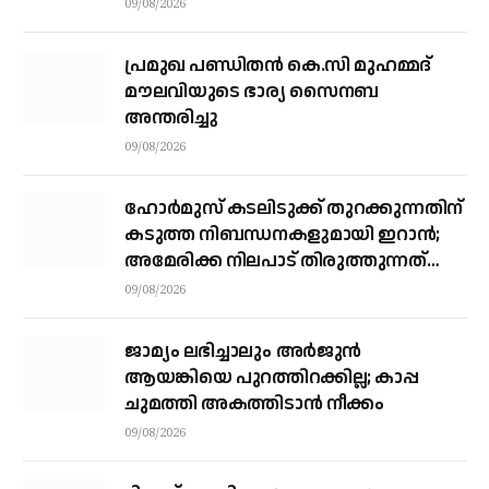
പിഴ
09/08/2026
പ്രമുഖ പണ്ഡിതൻ കെ.സി മുഹമ്മദ്
മൗലവിയുടെ ഭാര്യ സൈനബ
അന്തരിച്ചു
09/08/2026
ഹോര്‍മുസ് കടലിടുക്ക് തുറക്കുന്നതിന്
കടുത്ത നിബന്ധനകളുമായി ഇറാന്‍;
അമേരിക്ക നിലപാട് തിരുത്തുന്നത്
വരെ തുറക്കില്ലെന്ന് കൗണ്‍സില്‍
09/08/2026
ജാമ്യം ലഭിച്ചാലും അര്‍ജുന്‍
ആയങ്കിയെ പുറത്തിറക്കില്ല; കാപ്പ
ചുമത്തി അകത്തിടാന്‍ നീക്കം
09/08/2026