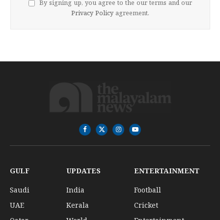
By signing up, you agree to the our terms and our
Privacy Policy
agreement.
Facebook
X
Instagram
YouTube
(Twitter)
GULF
UPDATES
ENTERTAINMENT
Saudi
India
Football
UAE
Kerala
Cricket