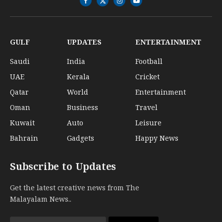
Facebook
X
Instagram
YouTube
(Twitter)
GULF
UPDATES
ENTERTAINMENT
Saudi
India
Football
UAE
Kerala
Cricket
Qatar
World
Entertainment
Oman
Business
Travel
Kuwait
Auto
Leisure
Bahrain
Gadgets
Happy News
Subscribe to Updates
Get the latest creative news from The
Malayalam News..