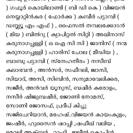
) ഗഫൂർ കൊയിലാണ്ടി ( ബി ഡി കെ ) വിജയൻ
നെയ്യാറ്റിൻകര ( ഫോർക്ക ) കബീർ പട്ടാമ്പി (
ഡബ്ല്യൂ എം എഫ് ) , ഫൈസൽ തമ്പലക്കോടൻ
( മിയ ) ബിൽറു ( ക്യാപിറ്റൽ സിറ്റി ) അഖിനാസ്
കരുനാഗപ്പള്ളി ( ഒ ഐ സി സി ) ജാനിസ് ( നന്മ
കരുനാഗപ്പള്ളി ) ഹാരിസ് ചോല ( മീഡിയ ) ,
ബാബു പട്ടാമ്പി ( സ്നേഹതീരം ) നസീബ്
കലാഭവൻ , അൻസർ, സഫീറലി, ജാസി,
സിയാദ്, അസി, സിബിൻ, സനുമാവേലിക്കര,
സജീർ, അൻവർ യൂനുസ്, ബഷീർ കരോളം,
നസീർ ഷിജുബഷീർ, ജോണി തോമസ്,
സോണി ജോസഫ്, പ്രദീപ് കിച്ചു
സജിചെറിയാൻ, മഹേഷ്‌..വിജയൻ കായംകുളം,
ജംഷീർ, ഹുസൈൻ ഷാപ്പി ,ഷഫീഖ് വലിയ ,
ഉമറലി അക്ബർ , റാഫി , ജലീൽ കൊച്ചിൻ,