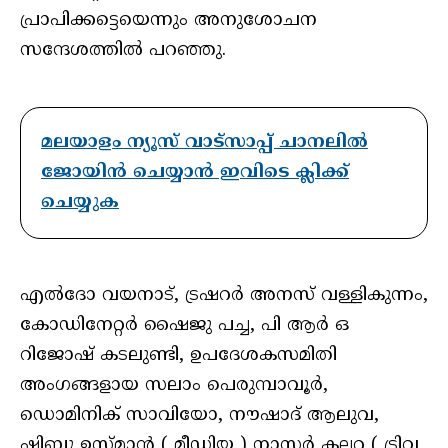
പ്രാപിക്കട്ടെയെന്നും അനുശോചന
സന്ദേശത്തിൽ പറഞ്ഞു.
മലയാളം ന്യൂസ് വാട്സാപ്പ് ചാനലിൽ
ജോയിൻ ചെയ്യാൻ ഇവിടെ ക്ലിക്ക്
ചെയ്യുക
എൽദോ വയനാട്, ട്രഷറർ അനസ് വള്ളികുന്നം,
കോഡിനേറ്റർ ഷൈജു പച്ച, പി ആർ ഒ
റിജോഷ് കടലുണ്ടി, ഉപദേശകസമിതി
അംഗങ്ങളായ സലാം പെരുമ്പാവൂർ,
ഡൊമിനിക് സാവിയോ, നൗഷാദ് ആലുവ,
ഷിബു ഉസ്മാൻ ( മീഡിയ ) നാസർ കല്ലറ ( ട്രിവ