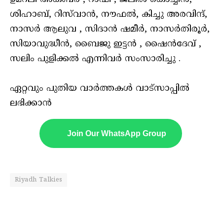
ശിഹാബ്, റിസ്‌വാൻ, നൗഫൽ, കിച്ചു അരവിന്ദ്,
നാസർ ആലുവ , സിദാൻ ഷമീർ, നാസർതിരൂർ,
സിയാവുദ്ധീൻ, ബൈജു ഇട്ടൻ , ഷൈൻദേവ് ,
സലിം പുളിക്കൽ എന്നിവർ സംസാരിച്ചു .
ഏറ്റവും പുതിയ വാർത്തകൾ വാട്സാപ്പിൽ
ലഭിക്കാൻ
Join Our WhatsApp Group
Riyadh Talkies