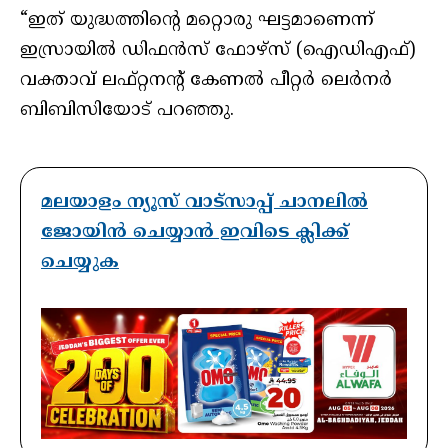
“ഇത് യുദ്ധത്തിന്റെ മറ്റൊരു ഘട്ടമാണെന്ന്
ഇസ്രായിൽ ഡിഫൻസ് ഫോഴ്‌സ് (ഐഡിഎഫ്)
വക്താവ് ലഫ്റ്റനന്റ് കേണൽ പീറ്റർ ലെർനർ
ബിബിസിയോട് പറഞ്ഞു.
മലയാളം ന്യൂസ് വാട്സാപ്പ് ചാനലിൽ
ജോയിൻ ചെയ്യാൻ ഇവിടെ ക്ലിക്ക്
ചെയ്യുക