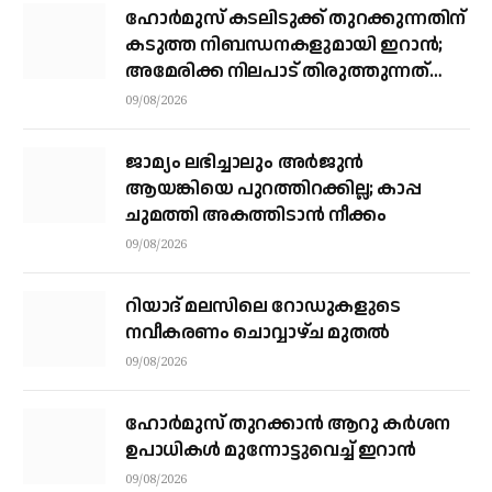
ഹോര്‍മുസ് കടലിടുക്ക് തുറക്കുന്നതിന്
കടുത്ത നിബന്ധനകളുമായി ഇറാന്‍;
അമേരിക്ക നിലപാട് തിരുത്തുന്നത്
വരെ തുറക്കില്ലെന്ന് കൗണ്‍സില്‍
09/08/2026
ജാമ്യം ലഭിച്ചാലും അര്‍ജുന്‍
ആയങ്കിയെ പുറത്തിറക്കില്ല; കാപ്പ
ചുമത്തി അകത്തിടാന്‍ നീക്കം
09/08/2026
റിയാദ് മലസിലെ റോഡുകളുടെ
നവീകരണം ചൊവ്വാഴ്ച മുതല്‍
09/08/2026
ഹോർമുസ് തുറക്കാൻ ആറു കർശന
ഉപാധികൾ മുന്നോട്ടുവെച്ച് ഇറാൻ
09/08/2026