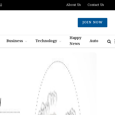
ചു
About Us
Contact Us
JOIN NOW
Happy
Business
Technology
Auto
News