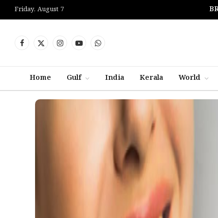
B
Friday, August 7
Facebook
X
Instagram
YouTube
WhatsApp
(Twitter)
Home
Gulf
India
Kerala
World