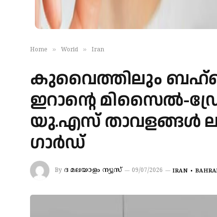
»
»
Home
World
Iran
കുവൈത്തിലും ബഹ്‌റ
ഇറാന്റെ മിസൈൽ-ഡ
യു.എസ് താവളങ്ങൾ ലക്
ഗാർഡ്
ദ മലയാളം ന്യൂസ്
By
09/07/2026
IRAN
BAHRA