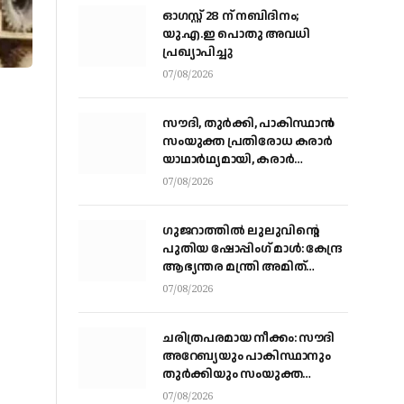
ഓഗസ്റ്റ് 28 ന് നബിദിനം;
യു.എ.ഇ പൊതു അവധി
പ്രഖ്യാപിച്ചു
07/08/2026
സൗദി, തുര്‍ക്കി, പാകിസ്ഥാന്‍
സംയുക്ത പ്രതിരോധ കരാര്‍
യാഥാര്‍ഥ്യമായി, കരാര്‍
ഒപ്പുവെച്ചത് വിശുദ്ധ ഹറമിന്റെ
07/08/2026
ചാരത്ത്
ഗുജറാത്തിൽ ലുലുവിന്റെ
പുതിയ ഷോപ്പിംഗ് മാൾ: കേന്ദ്ര
ആഭ്യന്തര മന്ത്രി അമിത്
ഷായുമായി കൂടിക്കാഴ്ച
07/08/2026
നടത്തി എം.എ യൂസഫലി
ചരിത്രപരമായ നീക്കം: സൗദി
അറേബ്യയും പാകിസ്ഥാനും
തുർക്കിയും സംയുക്ത
പ്രതിരോധ കരാറിൽ
07/08/2026