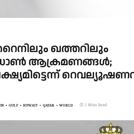
ൈനിലും ഖത്തറിലും
്രോൺ ആക്രമണങ്ങൾ;
ഷ്യമിട്ടെന്ന് റെവല്യൂഷണറ
2 Mins Read
IN
GULF
KUWAIT
QATAR
WORLD