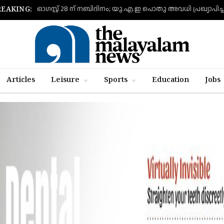
ഓഗസ്റ്റ് 28 ന് നബിദിനം; യു.എ.ഇ പൊതു അവധി പ്രഖ്യാപിച്
REAKING:
Articles
Leisure
Sports
Education
Jobs