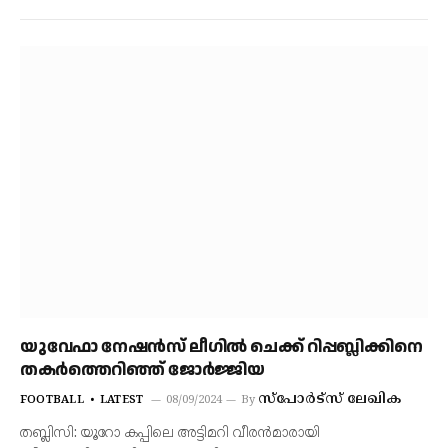
യുവേഫാ നേഷന്‍സ് ലീഗില്‍ ചെക്ക് റിപ്പബ്ലിക്കിനെ
തകര്‍ത്തെറിഞ്ഞ് ജോര്‍ജ്ജിയ
സ്‌പോര്‍ട്‌സ് ലേഖിക
FOOTBALL
LATEST
08/09/2024
By
തബ്ലിസി: യൂറോ കപ്പിലെ അട്ടിമറി വീരന്‍മാരായി