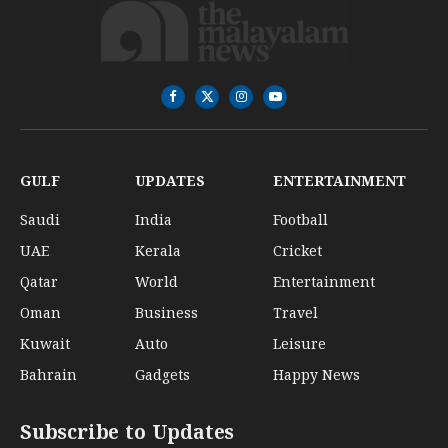
Facebook
X
Instagram
YouTube
(Twitter)
GULF
UPDATES
ENTERTAINMENT
Saudi
India
Football
UAE
Kerala
Cricket
Qatar
World
Entertainment
Oman
Business
Travel
Kuwait
Auto
Leisure
Bahrain
Gadgets
Happy News
Subscribe to Updates