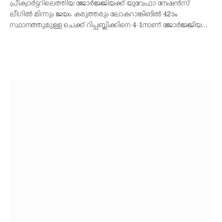
പ്രീക്വാര്‍ട്ടറിലെത്തിയ ജോര്‍ജ്ജിയക്ക് യുവേഫാ നേഷന്‍സ്
ലീഗില്‍ മിന്നും ജയം. കരുത്തരും ലോകറാങ്കിങില്‍ 42ാം
സ്ഥാനത്തുമുള്ള ചെക്ക് റിപ്പബ്ലിക്കിനെ 4-1നാണ് ജോര്‍ജ്ജിയ…