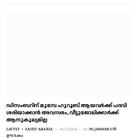
ഡിസംബറിന് മുമ്പേ ഹുറൂബ് ആയവര്‍ക്ക് പദവി
ശരിയാക്കാന്‍ അവസരം, വീട്ടുജോലിക്കാര്‍ക്ക്
ആനുകൂല്യമില്ല
സുലൈമാൻ
LATEST
SAUDI ARABIA
01/12/2024
By
ഊരകം