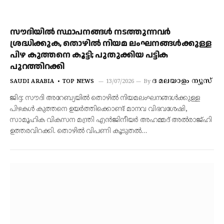
സൗദിയിൽ സ്ഥാപനങ്ങൾ നടത്തുന്നവർ
ശ്രദ്ധിക്കുക, തൊഴിൽ നിയമ ലംഘനങ്ങൾക്കുള്ള
പിഴ കുത്തനെ കൂട്ടി; പുതുക്കിയ പട്ടിക
പുറത്തിറക്കി
ദ മലയാളം ന്യൂസ്
SAUDI ARABIA
TOP NEWS
13/07/2026
By
ജിദ്ദ: സൗദി അറേബ്യയിൽ തൊഴിൽ നിയമലംഘനങ്ങൾക്കുള്ള
പിഴകൾ കുത്തനെ ഉയർത്തിക്കൊണ്ട് മാനവ വിഭവശേഷി,
സാമൂഹിക വികസന മന്ത്രി എൻജിനീയർ അഹമ്മദ് അൽരാജ്ഹി
ഉത്തരവിറക്കി. തൊഴിൽ വിപണി കൂടുതൽ…