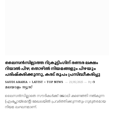
ലൈസൻസില്ലാത്ത റിക്രൂട്ടിംഗിന് രണ്ടര ലക്ഷം
റിയാൽ പിഴ; തൊഴിൽ നിയമങ്ങളും പിഴയും
പരിഷ്‌കരിക്കുന്നു, കരട് രൂപം പ്രസിദ്ധീകരിച്ചു
ദ
SAUDI ARABIA
LATEST
TOP NEWS
21/05/2025
By
മലയാളം ന്യൂസ്
ലൈസന്‍സില്ലാതെ സൗദികള്‍ക്ക് ജോലി കണ്ടെത്തി നല്‍കുന്ന
(എംപ്ലോയ്‌മെന്റ്) മേഖലയില്‍ പ്രവര്‍ത്തിക്കുന്നതും ഗുരുതരമായ
നിയമ ലംഘനമാണ്.