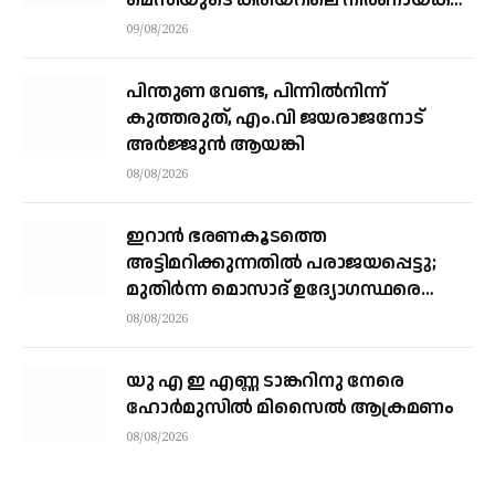
ശക്തി
09/08/2026
പിന്തുണ വേണ്ട, പിന്നിൽനിന്ന്
കുത്തരുത്, എം.വി ജയരാജനോട്
അർജ്ജുൻ ആയങ്കി
08/08/2026
ഇറാന്‍ ഭരണകൂടത്തെ
അട്ടിമറിക്കുന്നതില്‍ പരാജയപ്പെട്ടു;
മുതിര്‍ന്ന മൊസാദ് ഉദ്യോഗസ്ഥരെ
പിരിച്ചുവിട്ടു
08/08/2026
യു എ ഇ എണ്ണ ടാങ്കറിനു നേരെ
ഹോര്‍മുസില്‍ മിസൈല്‍ ആക്രമണം
08/08/2026