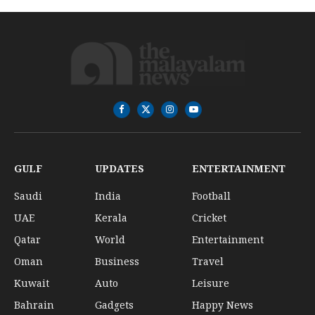
Facebook
X
Instagram
YouTube
(Twitter)
GULF
UPDATES
ENTERTAINMENT
Saudi
India
Football
UAE
Kerala
Cricket
Qatar
World
Entertainment
Oman
Business
Travel
Kuwait
Auto
Leisure
Bahrain
Gadgets
Happy News