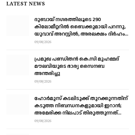
LATEST NEWS
ദുബായ് ന​ഗരത്തിലൂടെ 290
കിലോമീറ്ററില്‍ ബൈക്കുമായി പറന്നു,
യുവാവ് അറസ്റ്റിൽ, അരലക്ഷം ദിർഹം
പിഴ
09/08/2026
പ്രമുഖ പണ്ഡിതൻ കെ.സി മുഹമ്മദ്
മൗലവിയുടെ ഭാര്യ സൈനബ
അന്തരിച്ചു
09/08/2026
ഹോര്‍മുസ് കടലിടുക്ക് തുറക്കുന്നതിന്
കടുത്ത നിബന്ധനകളുമായി ഇറാന്‍;
അമേരിക്ക നിലപാട് തിരുത്തുന്നത്
വരെ തുറക്കില്ലെന്ന് കൗണ്‍സില്‍
09/08/2026