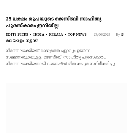
25 ലക്ഷം രൂപയുടെ ജെസിബി സാഹിത്യ
പുരസ്കാരം ഇനിയില്ല
ദ
EDITS PICKS
INDIA
KERALA
TOP NEWS
23/06/2025
By
മലയാളം ന്യൂസ്
നിർത്തലാക്കിയത് രാജ്യത്തെ ഏറ്റവും ഉയർന്ന
സമ്മാനതുകയുള്ള, ജെസിബി സാഹിത്യ പുരസ്കാരം,
നിർത്തലാക്കിയതായി ഡയറക്ടർ മിത കപൂർ സ്ഥിരീകരിച്ചു