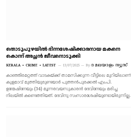
തൊടുപുഴയില്‍ ഭിന്നശേഷിക്കാരനായ മകനെ
കൊന്ന് അച്ഛന്‍ ജീവനൊടുക്കി
ദ മലയാളം ന്യൂസ്
KERALA
CRIME
LATEST
13/07/2025
By
കാഞ്ഞിരമറ്റത്ത് വാടകയ്ക്ക് താമസിക്കുന്ന വീട്ടിലെ മുറിയിലാണ്
കുളമാവ് മുത്തിയുരുണ്ടയാർ പുത്തൻപുരക്കൽ എം.പി.
ഉന്മേഷിനേയും (34) മൂന്നരവയസുകാരൻ ദേവിനേയും മരിച്ച
നിലയിൽ കണ്ടെത്തിയത്. ദേവിനു സംസാരശേഷിയുണ്ടായിരുന്നില്ല.