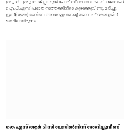
ഇടുക്കി- ഇടുക്കി ജില്ലാ മുൻ പോലീസ് മേധാവി കെ.വി ജോസഫ്
ഐ.പി.എസ് പ്രഭാത നടത്തത്തിനിടെ കുഴഞ്ഞുവീണു മരിച്ചു.
ഇന്ന്(വ്യാഴം) രാവിലെ അറക്കുളം സെന്റ് ജോസഫ് കോളേജിന്
മുന്നിലായിരുന്നു…
കെ എസ് ആർ ടി സി ബസിൽനിന്ന് തെറിച്ചുവീണ്