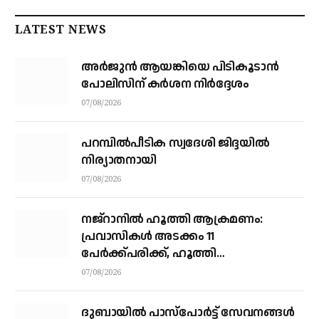
LATEST NEWS
അര്‍ജുന്‍ ആയങ്കിയെ പിടികൂടാന്‍
പോലിസിന് കര്‍ശന നിര്‍ദ്ദേശം
07/08/2026
പറമ്പിൽപീടിക സ്വദേശി ജിദ്ദയിൽ
നിര്യാതനായി
07/08/2026
നജ്‌റാനില്‍ ഹൂത്തി ആക്രമണം:
പ്രവാസികള്‍ അടക്കം 11
പേർക്ക്പരിക്ക്, ഹൂത്തി
ആക്രമണത്തില്‍ 17 യെമന്‍
07/08/2026
സൈനികര്‍ കൊല്ലപ്പെട്ടു
ദുബായിൽ പാസ്‌പോർട്ട് സേവനങ്ങൾ