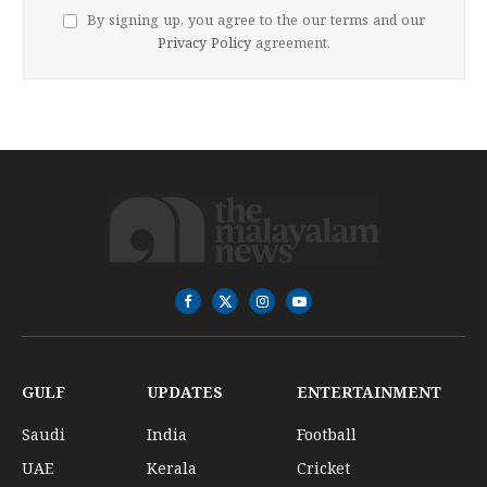
By signing up, you agree to the our terms and our
Privacy Policy
agreement.
Facebook
X
Instagram
YouTube
(Twitter)
GULF
UPDATES
ENTERTAINMENT
Saudi
India
Football
UAE
Kerala
Cricket