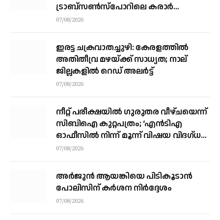
ട്രാബ്‌സണ്‍സ്‌പോറിലെ കരാര്‍
അവസാനഘട്ടത്തില്‍
07/08/2026
ഇരട്ട ചക്രവാതച്ചുഴി: കേരളത്തില്‍
അതിതീവ്ര മഴയ്ക്ക് സാധ്യത; നാല്
ജില്ലകളില്‍ റെഡ് അലര്‍ട്ട്
07/08/2026
നീറ്റ് പരീക്ഷയില്‍ ഗുരുതര വീഴ്ചയെന്ന്
സിബിഐ കുറ്റപത്രം; ‘എന്‍ടിഎ
ഓഫീസില്‍ നിന്ന് മൂന്ന് വിഷയ വിദഗ്ധര്‍
വിവിധ മാര്‍ഗങ്ങളിലൂടെ ചോദ്യങ്ങള്‍
07/08/2026
ചോര്‍ത്തി’
അര്‍ജുന്‍ ആയങ്കിയെ പിടികൂടാന്‍
പോലിസിന് കര്‍ശന നിര്‍ദ്ദേശം
07/08/2026