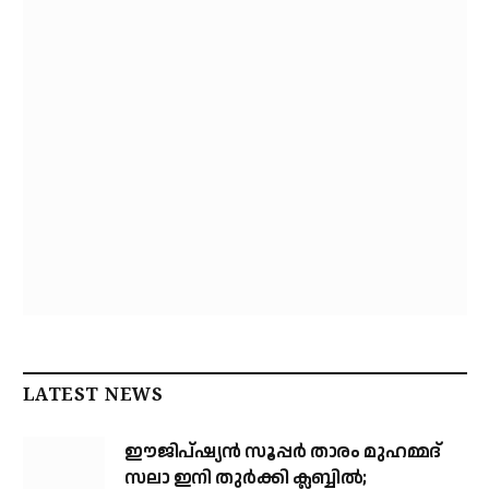
LATEST NEWS
ഈജിപ്ഷ്യന്‍ സൂപ്പര്‍ താരം മുഹമ്മദ്
സലാ ഇനി തുര്‍ക്കി ക്ലബ്ബില്‍;