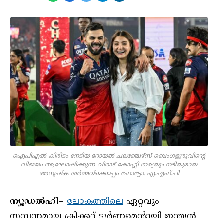
ഐപിഎല്‍ കിരീടം നേടിയ റോയല്‍ ചലഞ്ചേഴ്സ് ബെംഗളൂരുവിന്റെ
വിജയം ആഘോഷിക്കുന്ന വിരാട് കോഹ്ലി ഭാര്യയും നടിയുമായ
അനുഷ്‌ക ശര്‍മ്മയ്‌ക്കൊപ്പം ഫോട്ടോ: എ.എഫ്.പി
ന്യൂഡല്‍ഹി
–
ലോകത്തിലെ
ഏറ്റവും
സമ്പന്നമായ ക്രിക്കറ്റ് ടൂര്‍ണമെന്റായി ഇന്ത്യന്‍