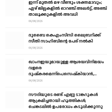
ഇന്ന് മുതല്‍ മഴ വീണ്ടും ശക്തമാവും;
ഏഴ് ജില്ലകളില്‍ ഓറഞ്ച് അലര്‍ട്ട്, അഞ്ച്
താലൂക്കുകളില്‍ അവധി
06/08/2026
ദുബൈ കെഎംസിസി ലൈബ്രറിക്ക്
സീതി സാഹിബിന്റെ പേര് നല്‍കി
06/08/2026
ഖാംനഇയുമായുള്ള ആശയവിനിമയം
വളരെ
ദുഷ്‌കരമെന്ന്പെസെഷ്‌കിയാന്‍,
രാജിവെക്കില്ലെന്നും പ്രസിഡന്റ്
06/08/2026
സൗദിയുടെ രണ്ട് എണ്ണ ടാങ്കറുകൾ
ആക്രമിച്ചതായി ഹൂത്തികൾ;
ചെങ്കടലിൽ ഉപരോധം കടുപ്പിക്കുന്നു