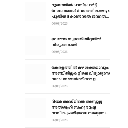
ദുബായിൽ പാസ്‌പോർട്ട്
സേവനങ്ങൾ വേഗത്തിലാക്കും:
പുതിയ കോൺസൽ ജനറൽ
ഡോ. ഇ. വിഷ്ണുവർധൻ
06/08/2026
റെഡ്ഡി
വേങ്ങര സ്വദേശി ജിദ്ദയിൽ
നിര്യാതനായി
06/08/2026
കേരളത്തില്‍ മഴ ശക്തമാവും:
അഞ്ച് ജില്ലകളിലെ വിദ്യാഭ്യാസ
സ്ഥാപനങ്ങള്‍ക്ക് നാളെ
അവധി
06/08/2026
റിയര്‍ അഡ്മിറല്‍ അബ്ദുല്ല
അല്‍ശഹ്രി ബഹുരാഷ്ട്ര
നാവിക പ്രതിരോധ സഖ്യസേന
കമാന്‍ഡര്‍
06/08/2026