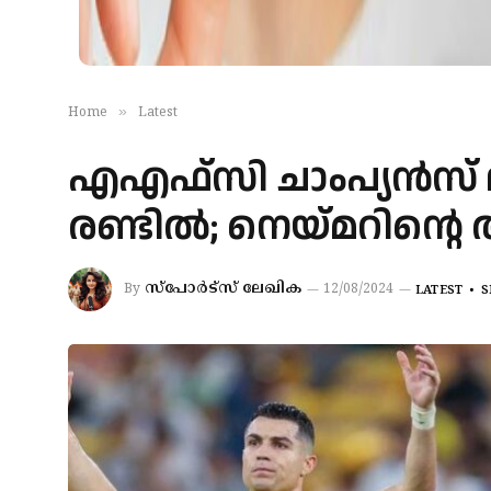
»
Home
Latest
എഎഫ്‌സി ചാംപ്യന്‍സ് ല
രണ്ടില്‍; നെയ്മറിന്റെ അ
സ്‌പോര്‍ട്‌സ് ലേഖിക
By
12/08/2024
LATEST
S