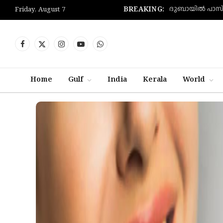
BREAKING:
Friday, August 7
Facebook
X
Instagram
YouTube
WhatsApp
(Twitter)
Home
Gulf
India
Kerala
World