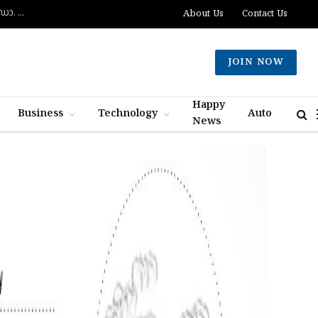
ദുബായിൽ പാസ്‌പോർട്ട് സേവനങ്ങൾ വേഗത്തിലാക്കും: പുതിയ കോൺസൽ ജനറൽ ഡോ. ഇ. വിഷ്ണുവർധൻ റെഡ്ഡി
About Us
Contact Us
JOIN NOW
Happy
Business
Technology
Auto
News