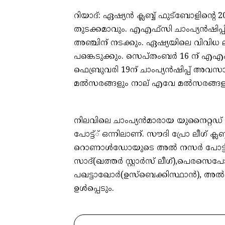
റിയാദ്: ഏഷ്യന്‍ ക്ലബ്ബ് ഫുട്‌ബോളിന്
തുടക്കമാവും. എഎഫ്‌സി ചാംപ്യന്‍ഷിപ്
അഞ്ചിന് നടക്കും. ഏഷ്യയിലെ വിവിധ ലീഗു
പങ്കെടുക്കും. സെപ്തംബര്‍ 16 ന് എഎഫ്‌
ഫെബ്രുവരി 19ന് ചാംപ്യന്‍ഷിപ്പ് അവസാ
മല്‍സരങ്ങളും നാല് എവേ മല്‍സരങ്ങളു
നിലവിലെ ചാംപ്യന്‍മാരായ യുനൈറ്റഡ് 
പോട്ട്് ഒന്നിലാണ്. സൗദി പ്രോ ലീഗ് ക്ലബ
റൊണാള്‍ഡോയുടെ അല്‍ നസര്‍ പോട്ട് രണ
സാദ്(ഖത്തര്‍ സ്റ്റാര്‍സ് ലീഗ്),പെരസെ
പഖട്ടാഖോര്‍(ഉസ്‌ബെക്കിസ്ഥാന്‍), അല്‍ 
ഉള്‍പ്പെടും.