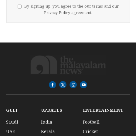
By signing up, you agree to the our terms and our
Privacy Policy
agreement.
Facebook
X
Instagram
YouTube
(Twitter)
GULF
UPDATES
ENTERTAINMENT
Saudi
India
Football
UAE
Kerala
Cricket