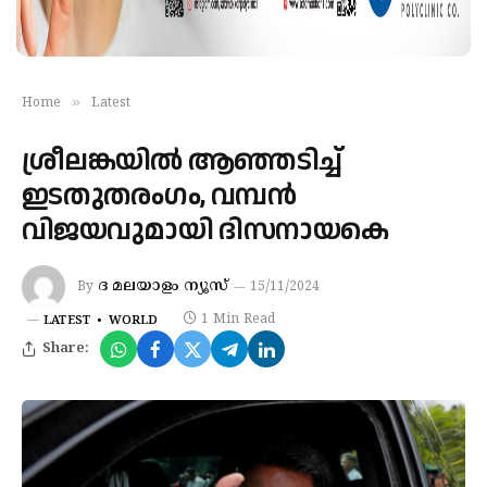
»
Home
Latest
ശ്രീലങ്കയിൽ ആഞ്ഞടിച്ച്
ഇടതുതരംഗം, വമ്പൻ
വിജയവുമായി ദിസനായകെ
ദ മലയാളം ന്യൂസ്
By
15/11/2024
1 Min Read
LATEST
WORLD
Share: