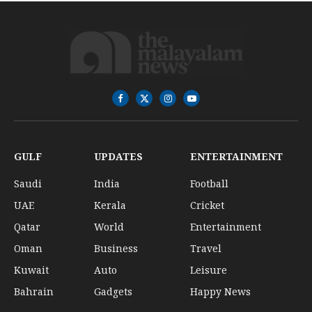
Facebook
X
Instagram
YouTube
(Twitter)
GULF
UPDATES
ENTERTAINMENT
Saudi
India
Football
UAE
Kerala
Cricket
Qatar
World
Entertainment
Oman
Business
Travel
Kuwait
Auto
Leisure
Bahrain
Gadgets
Happy News