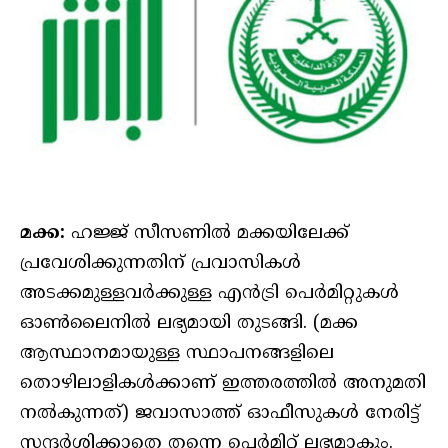
മക്ക:
ഹജ്ജ് സീസണിൽ മക്കയിലേക്ക്
പ്രവേശിക്കുന്നതിന് പ്രവാസികൾ
അടക്കമുള്ളവർക്കുള്ള എൻട്രി പെർമിറ്റുകൾ
ഓൺലൈനിൽ ലഭ്യമായി തുടങ്ങി. (മക്ക
ആസ്ഥാനമായുള്ള സ്ഥാപനങ്ങളിലെ
തൊഴിലാളികൾക്കാണ് ഇത്തരത്തിൽ അനുമതി
നൽകുന്നത്) ജവാസാത്ത് ഓഫീസുകൾ നേരിട്ട്
സന്ദർശിക്കാതെ തന്നെ പെർമിറ്റ് ലഭ്യമാകും.