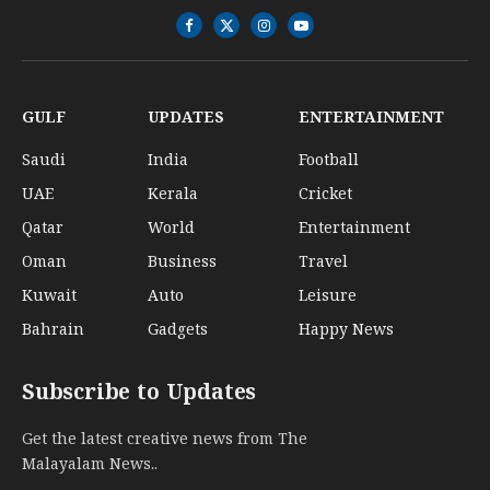
Facebook
X
Instagram
YouTube
(Twitter)
GULF
UPDATES
ENTERTAINMENT
Saudi
India
Football
UAE
Kerala
Cricket
Qatar
World
Entertainment
Oman
Business
Travel
Kuwait
Auto
Leisure
Bahrain
Gadgets
Happy News
Subscribe to Updates
Get the latest creative news from The
Malayalam News..