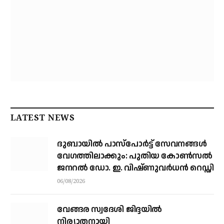
LATEST NEWS
ദുബായിൽ പാസ്‌പോർട്ട് സേവനങ്ങൾ
വേഗത്തിലാക്കും: പുതിയ കോൺസൽ
ജനറൽ ഡോ. ഇ. വിഷ്ണുവർധൻ റെഡ്ഡി
06/08/2026
വേങ്ങര സ്വദേശി ജിദ്ദയിൽ
നിര്യാതനായി