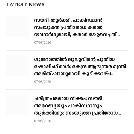
LATEST NEWS
സൗദി, തുര്‍ക്കി, പാകിസ്ഥാന്‍
സംയുക്ത പ്രതിരോധ കരാര്‍
യാഥാര്‍ഥ്യമായി, കരാര്‍ ഒപ്പുവെച്ചത്
വിശുദ്ധ ഹറമിന്റെ ചാരത്ത്
07/08/2026
ഗുജറാത്തിൽ ലുലുവിന്റെ പുതിയ
ഷോപ്പിംഗ് മാൾ: കേന്ദ്ര ആഭ്യന്തര മന്ത്രി
അമിത് ഷായുമായി കൂടിക്കാഴ്ച
നടത്തി എം.എ യൂസഫലി
07/08/2026
ചരിത്രപരമായ നീക്കം: സൗദി
അറേബ്യയും പാകിസ്ഥാനും
തുർക്കിയും സംയുക്ത പ്രതിരോധ
കരാറിൽ ഒപ്പുവെക്കുന്നു,
07/08/2026
സമവാക്യങ്ങളെല്ലാം മാറും