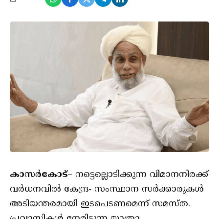
കാസർകോട്
– നട്ടെല്ലൊടിക്കുന്ന വിമാനനിരക്ക്
വർധനവിൽ കേന്ദ്ര- സംസ്ഥാന സർക്കാരുകൾ
അടിയന്തരമായി ഇടപെടണമെന്ന് സമസ്ത.
പ്രവാസികൾ നേരിടുന്ന യാത്രാ