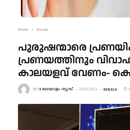
»
Home
Kerala
പുരുഷന്മാരെ പ്രണയിക്കാൻ
പ്രണയത്തിനും വിവാഹത
കാലയളവ് വേണം- കെ
ദ മലയാളം ന്യൂസ്
By
25/01/2025
KERALA