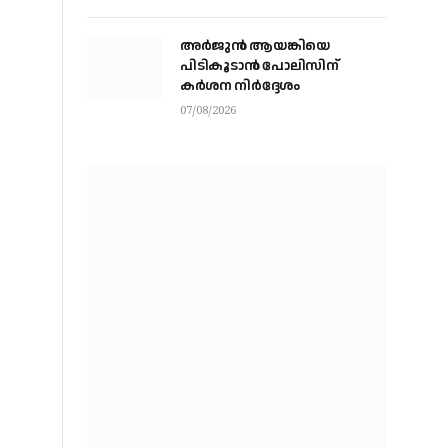
വിദഗ്ധര്‍ വിവിധ
മാര്‍ഗങ്ങളിലൂടെ ചോദ്യങ്ങള്‍
അര്‍ജുന്‍ ആയങ്കിയെ
ചോര്‍ത്തി’
പിടികൂടാന്‍ പോലിസിന്
കര്‍ശന നിര്‍ദ്ദേശം
07/08/2026