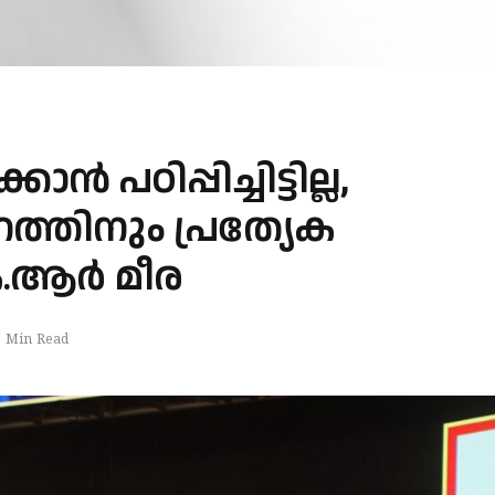
 പഠിപ്പിച്ചിട്ടില്ല,
്തിനും പ്രത്യേക
.ആർ മീര
1 Min Read