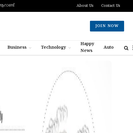
 ആറാണ്ട്
About Us
Contact Us
JOIN NOW
Happy
Business
Technology
Auto
News