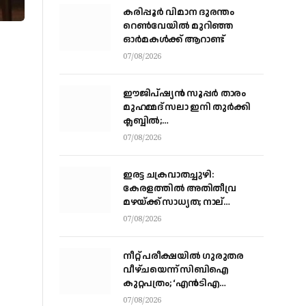
കരിപ്പൂര്‍ വിമാന ദുരന്തം
റെണ്‍വേയില്‍ മുറിഞ്ഞ
ഓര്‍മകള്‍ക്ക് ആറാണ്ട്
07/08/2026
ഈജിപ്ഷ്യന്‍ സൂപ്പര്‍ താരം
മുഹമ്മദ് സലാ ഇനി തുര്‍ക്കി
ക്ലബ്ബില്‍;
ട്രാബ്‌സണ്‍സ്‌പോറിലെ കരാര്‍
07/08/2026
അവസാനഘട്ടത്തില്‍
ഇരട്ട ചക്രവാതച്ചുഴി:
കേരളത്തില്‍ അതിതീവ്ര
മഴയ്ക്ക് സാധ്യത; നാല്
ജില്ലകളില്‍ റെഡ് അലര്‍ട്ട്
07/08/2026
നീറ്റ് പരീക്ഷയില്‍ ഗുരുതര
വീഴ്ചയെന്ന് സിബിഐ
കുറ്റപത്രം; ‘എന്‍ടിഎ
ഓഫീസില്‍ നിന്ന് മൂന്ന് വിഷയ
07/08/2026