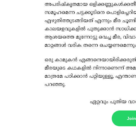
അപരിഷ്കൃതമായ ഒളിക്കണ്ണുകൾക്കതീതമാ
സമൂഹമെന്ന ചട്ടക്കൂടിനെ പൊളിച്ചെ
എഴുതിത്തുടങ്ങിയത് എന്നും മീര ചൂണ്ടി
കാലയളവുകളിൽ പുതുക്കാൻ സാധിക്കു
ആശയത്തെ മുന്നോട്ടു വെച്ച മീര, വിവ
മാറ്റങ്ങൾ വരിക തന്നെ ചെയ്യണമെന്നും അ
ഒരു കാമുകൻ എങ്ങനെയായിരിക്കരുത്
മീരയുടെ കഥകളിൽ നിന്നാണെന്ന് അമൽ അ
മാത്രമേ പഠിക്കാൻ പറ്റിയുള്ളൂ, എന്താണ് പ
പറഞ്ഞു.
ഏറ്റവും പുതിയ വാ
Joi