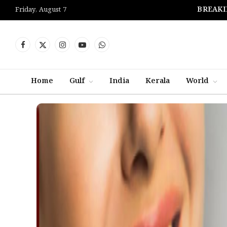
BREAKI
Friday, August 7
Facebook
X
Instagram
YouTube
WhatsApp
(Twitter)
Home
Gulf
India
Kerala
World