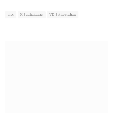
aicc
K Sudhakaran
VD Satheesahan