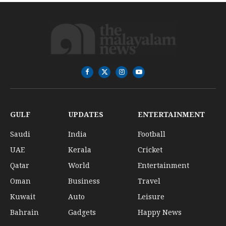
Facebook
X
Instagram
YouTube
(Twitter)
GULF
UPDATES
ENTERTAINMENT
Saudi
India
Football
UAE
Kerala
Cricket
Qatar
World
Entertainment
Oman
Business
Travel
Kuwait
Auto
Leisure
Bahrain
Gadgets
Happy News