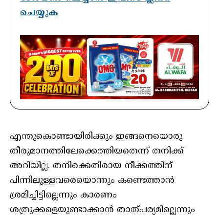
ചെയ്യുക
എന്തുകൊണ്ടായിരിക്കും ഇങ്ങനെയൊരു
തീരുമാനത്തിലേക്കെത്തിയതെന്ന് തനിക്ക്
അറിയില്ല. തനിക്കെതിരായ നീക്കത്തിന്
പിന്നിലുള്ളവരെയൊന്നും കണ്ടെത്താൻ
ശ്രമിച്ചിട്ടില്ലെന്നും കാരണം
ശത്രുക്കളെയുണ്ടാക്കാൻ താത്പര്യമില്ലെന്നും