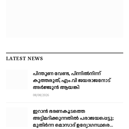
LATEST NEWS
പിന്തുണ വേണ്ട, പിന്നിൽനിന്ന്
കുത്തരുത്, എം.വി ജയരാജനോട്
അർജ്ജുൻ ആയങ്കി
08/08/2026
ഇറാന്‍ ഭരണകൂടത്തെ
അട്ടിമറിക്കുന്നതില്‍ പരാജയപ്പെട്ടു;
മുതിര്‍ന്ന മൊസാദ് ഉദ്യോഗസ്ഥരെ