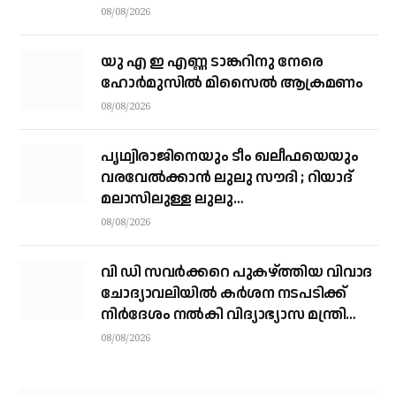
പിരിച്ചുവിട്ടു
08/08/2026
യു എ ഇ എണ്ണ ടാങ്കറിനു നേരെ
ഹോര്‍മുസില്‍ മിസൈല്‍ ആക്രമണം
08/08/2026
പൃഥ്വിരാജിനെയും ടീം ഖലീഫയെയും
വരവേല്‍ക്കാന്‍ ലുലു സൗദി ; റിയാദ്
മലാസിലുള്ള ലുലു
ഹൈപ്പര്‍മാര്‍ക്കറ്റിലാണ് സംഘം
08/08/2026
എത്തുന്നത്
വി ഡി സവര്‍ക്കറെ പുകഴ്ത്തിയ വിവാദ
ചോദ്യാവലിയില്‍ കര്‍ശന നടപടിക്ക്
നിര്‍ദേശം നല്‍കി വിദ്യാഭ്യാസ മന്ത്രി
എന്‍ ഷംസുദ്ദീന്‍
08/08/2026