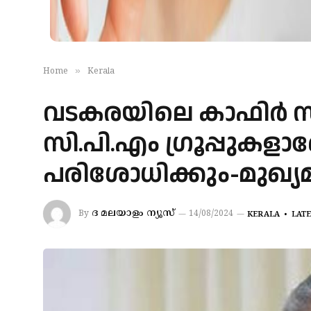
»
Home
Kerala
വടകരയിലെ കാഫിർ സ്ക്രീ
സി.പി.എം ഗ്രൂപ്പുകള
പരിശോധിക്കും-മുഖ്യമന
ദ മലയാളം ന്യൂസ്
By
14/08/2024
KERALA
LAT