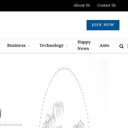
About Us
Contact Us
JOIN NOW
Happy
Business
Technology
Auto
News