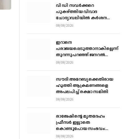
വി ഡി സവര്‍ക്കറെ
പുകഴ്ത്തിയ വിവാദ
ചോദ്യാവലിയില്‍ കര്‍ശന
നടപടിക്ക് നിര്‍ദേശം നല്‍കി
08/08/2026
വിദ്യാഭ്യാസ മന്ത്രി എന്‍
ഷംസുദ്ദീന്‍
ഇറാനെ
പരാജയപ്പെടുത്താനാകില്ലെന്ന്
തുറന്നുപറഞ്ഞ് ജനറല്‍
കെയ്ന്‍; യുദ്ധത്തില്‍ നിന്ന്
08/08/2026
പുറത്തുകടക്കാന്‍
വഴികാണണമെന്നും ആവശ്യം
സൗദി അറേബ്യക്കെതിരായ
ഹൂത്തി ആക്രമണങ്ങളെ
അപലപിച്ച് രക്ഷാ സമിതി
08/08/2026
രാജേഷിന്റെ മൃതദേഹം
ഫ്രീസർ ഇല്ലാതെ
കൊണ്ടുപോയ സംഭവം:
പയ്യന്നൂർ തഹസിൽദാറിനെ
08/08/2026