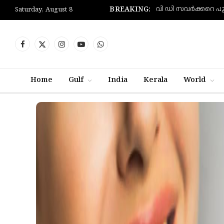
BREAKING:
Saturday, August 8
Facebook
X
Instagram
YouTube
WhatsApp
(Twitter)
Home
Gulf
India
Kerala
World