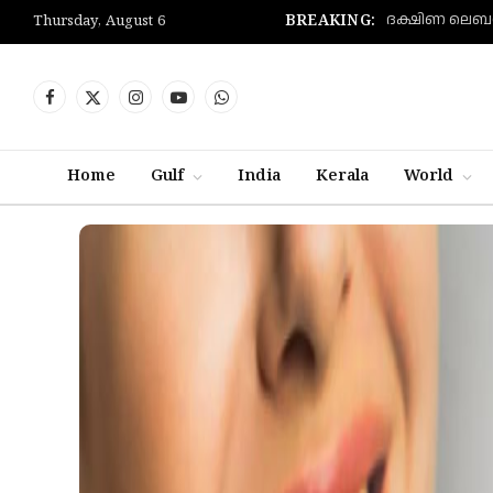
BREAKING:
Thursday, August 6
Facebook
X
Instagram
YouTube
WhatsApp
(Twitter)
Home
Gulf
India
Kerala
World