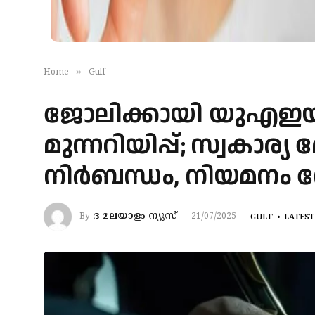
»
Home
Gulf
ജോലിക്കായി യുഎഇയി
മുന്നറിയിപ്പ്; സ്വകാ
നിർബന്ധം, നിയമനം നേ
ദ മലയാളം ന്യൂസ്
By
21/07/2025
GULF
LATEST