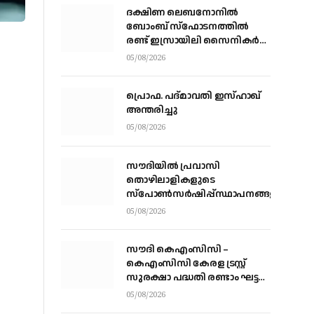
ദക്ഷിണ ലെബനോനില്‍
ബോംബ് സ്‌ഫോടനത്തില്‍
രണ്ട് ഇസ്രായിലി സൈനികര്‍
കൊല്ലപ്പെട്ടു; ഏഴുപേര്‍ക്ക്
05/08/2026
പരിക്ക്
പ്രൊഫ. പദ്മാവതി ഇസ്ഹാഖ്
അന്തരിച്ചു
05/08/2026
സൗദിയില്‍ പ്രവാസി
തൊഴിലാളികളുടെ
സ്‌പോണ്‍സര്‍ഷിപ്പ്സ്ഥാപനങ്ങളില്‍
നിന്ന് വ്യക്തികളിലേക്ക് മാറ്റാന്‍
05/08/2026
അനുമതി
സൗദി കെഎംസിസി –
കെഎംസിസി കേരള ട്രസ്റ്റ്
സുരക്ഷാ പദ്ധതി രണ്ടാം ഘട്ട
ആനുകൂല്യ വിതരണം
05/08/2026
വെള്ളിയാഴ്ച്ച കോഴിക്കോട്ട്