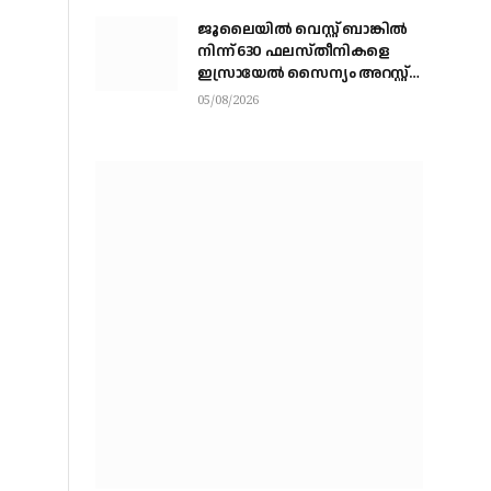
ജൂലൈയില്‍ വെസ്റ്റ് ബാങ്കില്‍
നിന്ന് 630 ഫലസ്തീനികളെ
ഇസ്രായേല്‍ സൈന്യം അറസ്റ്റ്
ചെയ്തു
05/08/2026