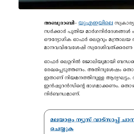
യുഎഇയിലെ
അബുദാബി
–
സ്വകാര്
സർക്കാർ പുതിയ മാർഗനിർദേശങ്ങൾ പുറ
ഔദ്യോഗിക ഓഫർ ലെറ്ററും മന്ത്രാലയ
മാനവവിഭവശേഷി സ്വദേശിവത്ക്കരണ മന്
ഓഫർ ലെറ്ററിൽ ജോലിയുമായി ബന്ധപ്പെട
രേഖപ്പെടുത്തണം. അതിനുശേഷം തൊഴിലാള
ഇതാണ് നിയമനത്തിനുള്ള ആദ്യഘട്ടം.
ഇൻഷുറൻസിന്റെ ഭാഗമാക്കണം. തൊഴിലാളിക
നിർബന്ധമാണ്.
മലയാളം ന്യൂസ് വാട്സാപ്പ് ച
ചെയ്യുക