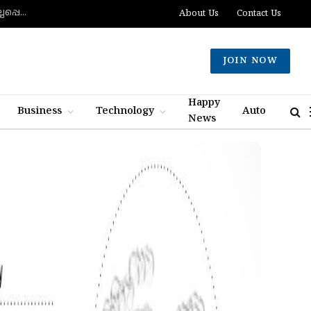
ദക്ഷിണ ലെബനോനില്‍ ബോംബ് സ്‌ഫോടനത്തില്‍ രണ്ട് ഇസ്രായിലി സൈനികര്‍ കൊല്ലപ്പെട്ടു; ഏഴുപേര്‍ക്ക് പരിക്ക്
About Us
Contact Us
JOIN NOW
Happy
Business
Technology
Auto
News