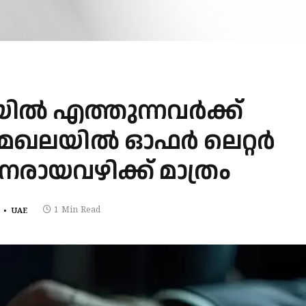
ൽ എത്തുന്നവർക്ക്
ര്യ മേഖലയിൽ ഓഫർ ലെറ്റർ
രായവഴിക്ക് മാത്രം
1 Min Read
UAE