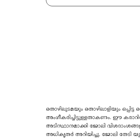
തൊഴിലുടമയും തൊഴിലാളിയും ഒപ്പിട്ട 
അംഗീകരിച്ചിട്ടുള്ളതാകണം. ഈ കരാറില
അടിസ്ഥാനമാക്കി ജോലി വിശദാംശങ്ങളു
അധികൃതർ അറിയിച്ചു. ജോലി തേടി യു.