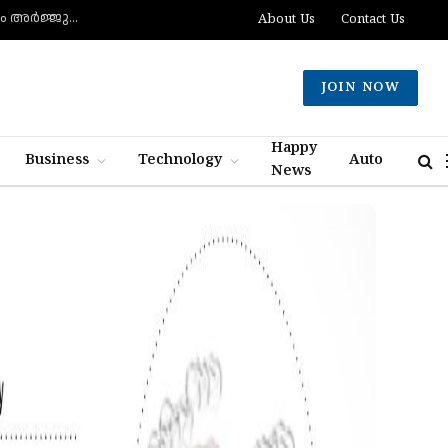
മുട്ടിന് വെടിവെച്ചാലും മുട്ടുകുത്തില്ല, ചത്താലും ഭയപ്പാടില്ല- വെല്ലുവിളിച്ച് വീണ്ടും അർജ്ജുൻ ആയങ്കി
About Us
Contact Us
JOIN NOW
Happy
Business
Technology
Auto
News