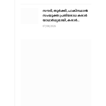
സൗദി, തുര്‍ക്കി, പാകിസ്ഥാന്‍
സംയുക്ത പ്രതിരോധ കരാര്‍
യാഥാര്‍ഥ്യമായി, കരാര്‍
ഒപ്പുവെച്ചത് വിശുദ്ധ ഹറമിന്റെ
07/08/2026
ചാരത്ത്