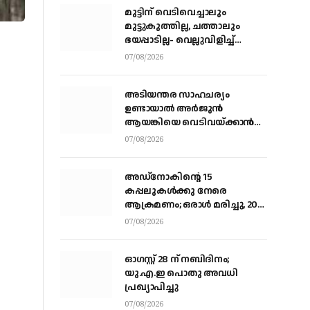
മുട്ടിന് വെടിവെച്ചാലും
മുട്ടുകുത്തില്ല, ചത്താലും
ഭയപ്പാടില്ല- വെല്ലുവിളിച്ച്
വീണ്ടും അർജ്ജുൻ ആയങ്കി
07/08/2026
അടിയന്തര സാഹചര്യം
ഉണ്ടായാല്‍ അര്‍ജുന്‍
ആയങ്കിയെ വെടിവയ്ക്കാന്‍
നിര്‍ദേശം
07/08/2026
അഡ്നോകിന്റെ 15
കപ്പലുകള്‍ക്കു നേരെ
ആക്രമണം; ഒരാള്‍ മരിച്ചു, 20
പേര്‍ക്ക് പരിക്ക്
07/08/2026
ഓഗസ്റ്റ് 28 ന് നബിദിനം;
യു.എ.ഇ പൊതു അവധി
പ്രഖ്യാപിച്ചു
07/08/2026