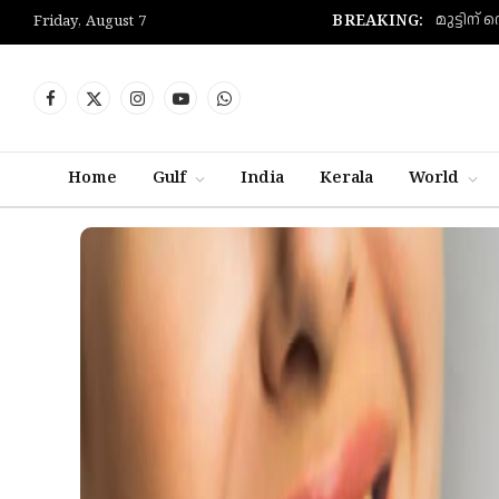
BREAKING:
Friday, August 7
Facebook
X
Instagram
YouTube
WhatsApp
(Twitter)
Home
Gulf
India
Kerala
World