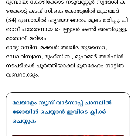
ദു​ബായ്: കോ​ഴി​ക്കോ​ട് ന​ടു​വ​ണ്ണൂ​ർ സ്വ​ദേ​ശി കി​
ഴ​ക്കോ​ട്ട് ക​ട​വ് സി.കെ കോ​ട്ടേ​ജി​ൽ മുഹമ്മദ്
(54) ദുബായി​ൽ ഹൃ​ദ​യാ​ഘാ​തം മൂ​ലം മ​രി​ച്ചു. പി​
താവ് പരേതനായ ചെല്ലട്ടാൻ കണ്ടി അബ്ദുള്ള.
മാതാവ്: മറിയം
ഭാര്യ: റസീന. മക്കൾ: അഖിദ ജുസൈറ,
ഡോ.റിസ്വാന, മുഹ്സിന , മുഹമ്മദ് അർഫിൻ .
നടപടികൾ പൂർത്തിയാക്കി മൃതദേഹം നാട്ടിൽ
ഖബറടക്കും.
മലയാളം ന്യൂസ് വാട്സാപ്പ് ചാനലിൽ
ജോയിൻ ചെയ്യാൻ ഇവിടെ ക്ലിക്ക്
ചെയ്യുക