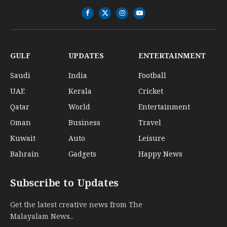
Facebook
X
Instagram
YouTube
(Twitter)
GULF
UPDATES
ENTERTAINMENT
Saudi
India
Football
UAE
Kerala
Cricket
Qatar
World
Entertainment
Oman
Business
Travel
Kuwait
Auto
Leisure
Bahrain
Gadgets
Happy News
Subscribe to Updates
Get the latest creative news from The
Malayalam News..