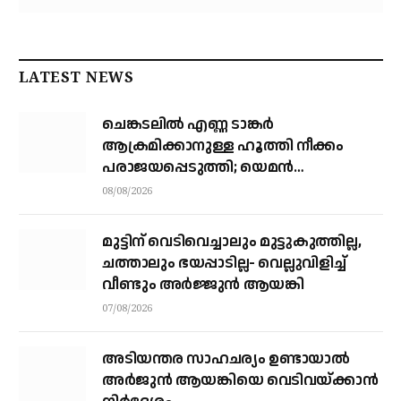
LATEST NEWS
ചെങ്കടലില്‍ എണ്ണ ടാങ്കര്‍
ആക്രമിക്കാനുള്ള ഹൂത്തി നീക്കം
പരാജയപ്പെടുത്തി; യെമൻ
സംഘർഷത്തിലേക്ക് നീങ്ങുന്നുവെന്ന്
08/08/2026
യു.എൻ മുന്നറിയിപ്പ്
മുട്ടിന് വെടിവെച്ചാലും മുട്ടുകുത്തില്ല,
ചത്താലും ഭയപ്പാടില്ല- വെല്ലുവിളിച്ച്
വീണ്ടും അർജ്ജുൻ ആയങ്കി
07/08/2026
അടിയന്തര സാഹചര്യം ഉണ്ടായാല്‍
അര്‍ജുന്‍ ആയങ്കിയെ വെടിവയ്ക്കാന്‍