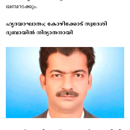
ഖബറടക്കും.
ഹൃദയാഘാതം; കോഴിക്കോട് സ്വദേശി
ദുബായിൽ നിര്യാതനായി