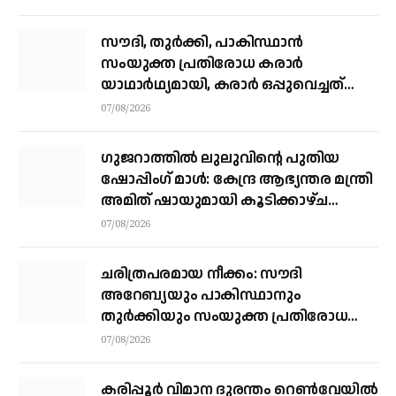
സൗദി, തുര്‍ക്കി, പാകിസ്ഥാന്‍
സംയുക്ത പ്രതിരോധ കരാര്‍
യാഥാര്‍ഥ്യമായി, കരാര്‍ ഒപ്പുവെച്ചത്
വിശുദ്ധ ഹറമിന്റെ ചാരത്ത്
07/08/2026
ഗുജറാത്തിൽ ലുലുവിന്റെ പുതിയ
ഷോപ്പിംഗ് മാൾ: കേന്ദ്ര ആഭ്യന്തര മന്ത്രി
അമിത് ഷായുമായി കൂടിക്കാഴ്ച
നടത്തി എം.എ യൂസഫലി
07/08/2026
ചരിത്രപരമായ നീക്കം: സൗദി
അറേബ്യയും പാകിസ്ഥാനും
തുർക്കിയും സംയുക്ത പ്രതിരോധ
കരാറിൽ ഒപ്പുവെക്കുന്നു,
07/08/2026
സമവാക്യങ്ങളെല്ലാം മാറും
കരിപ്പൂര്‍ വിമാന ദുരന്തം റെണ്‍വേയില്‍