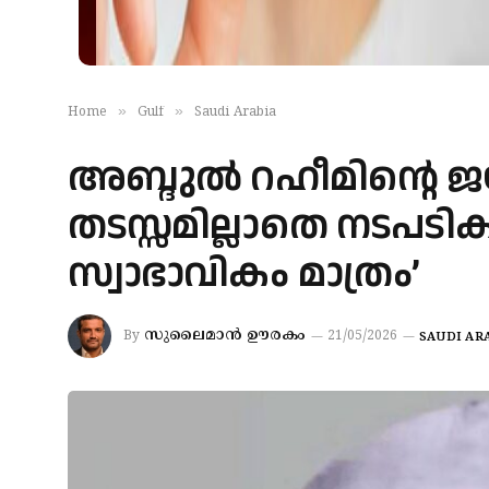
»
»
Home
Gulf
Saudi Arabia
അബ്ദുൽ റഹീമിന്റെ 
തടസ്സമില്ലാതെ നടപടി
സ്വാഭാവികം മാത്രം’
സുലൈമാൻ ഊരകം
By
21/05/2026
SAUDI AR