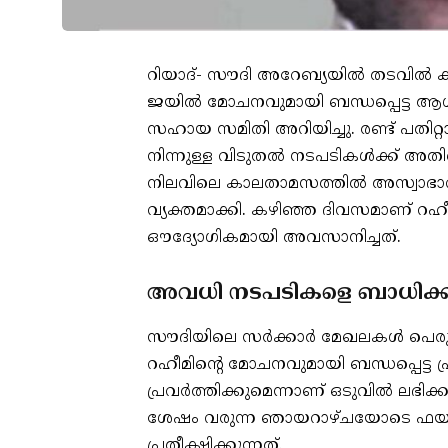
റിയാദ്- സൗദി അറേബ്യയിൽ തടവിൽ കഴ
ജയിൽ മോചനവുമായി ബന്ധപ്പെട്ട ആശങ്
സഹായ സമിതി അറിയിച്ചു. രണ്ട് പതി
നിന്നുള്ള വിടുതൽ നടപടികൾക്ക് അതി
നിലവിലെ കാലതാമസത്തിൽ അസ്വാഭാവികത
വ്യക്തമാക്കി. കഴിഞ്ഞ ദിവസമാണ് റഹ
ഔദ്യോഗികമായി അവസാനിച്ചത്.
അവധി നടപടികളെ ബാധിക്കി
സൗദിയിലെ സർക്കാർ മേഖലകൾ പെരുന്നാൾ
റഹീമിന്റെ മോചനവുമായി ബന്ധപ്പെട്ട പ
പ്രവർത്തിക്കുമെന്നാണ് ഒടുവിൽ ലഭിക്
ശേഷം വരുന്ന ഞായറാഴ്ചയോടെ ഫയലു
പ്രതീക്ഷിക്കുന്നത്.