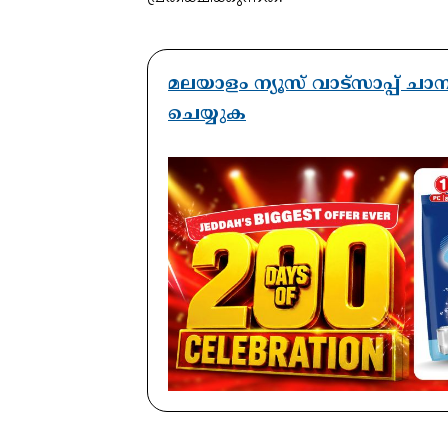
മലയാളം ന്യൂസ് വാട്സാപ്പ് ച
ചെയ്യുക