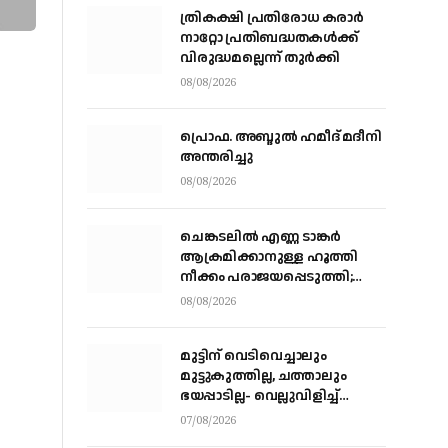
ത്രികക്ഷി പ്രതിരോധ കരാര്‍
നാറ്റോ പ്രതിബദ്ധതകള്‍ക്ക്
വിരുദ്ധമല്ലെന്ന് തുര്‍ക്കി
08/08/2026
പ്രൊഫ. അബ്ദുൽ ഹമീദ് മദീനി
അന്തരിച്ചു
08/08/2026
ചെങ്കടലില്‍ എണ്ണ ടാങ്കര്‍
ആക്രമിക്കാനുള്ള ഹൂത്തി
നീക്കം പരാജയപ്പെടുത്തി;
യെമൻ സംഘർഷത്തിലേക്ക്
08/08/2026
നീങ്ങുന്നുവെന്ന് യു.എൻ
മുന്നറിയിപ്പ്
മുട്ടിന് വെടിവെച്ചാലും
മുട്ടുകുത്തില്ല, ചത്താലും
ഭയപ്പാടില്ല- വെല്ലുവിളിച്ച്
വീണ്ടും അർജ്ജുൻ ആയങ്കി
07/08/2026