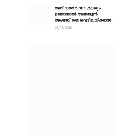
അടിയന്തര സാഹചര്യം
ഉണ്ടായാല്‍ അര്‍ജുന്‍
ആയങ്കിയെ വെടിവയ്ക്കാന്‍
നിര്‍ദേശം
07/08/2026