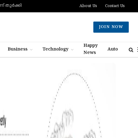
് തുര്‍ക്കി
About Us
Contact Us
JOIN NOW
Happy
Business
Technology
Auto
News