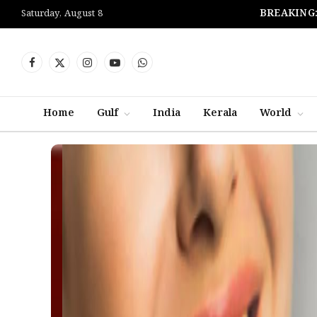
BREAKING
Saturday, August 8
Facebook
X
Instagram
YouTube
WhatsApp
(Twitter)
Home
Gulf
India
Kerala
World