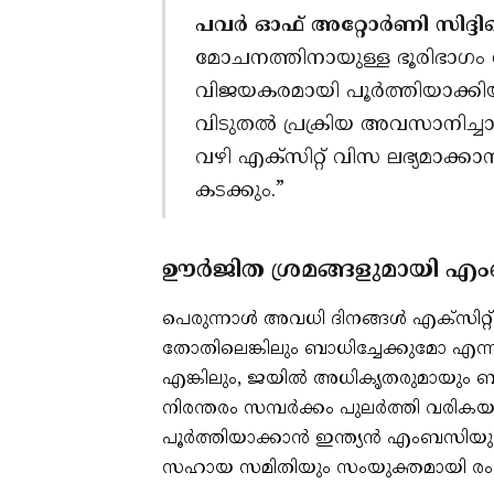
പവർ ഓഫ് അറ്റോർണി സിദ്ദിഖ് 
മോചനത്തിനായുള്ള ഭൂരിഭാഗ
വിജയകരമായി പൂർത്തിയാക്കിയിട
വിടുതൽ പ്രക്രിയ അവസാനിച്ചാ
വഴി എക്സിറ്റ് വിസ ലഭ്യമാക്കാ
കടക്കും.”
ഊർജിത ശ്രമങ്ങളുമായി എ
പെരുന്നാൾ അവധി ദിനങ്ങൾ എക്സിറ്റ്
തോതിലെങ്കിലും ബാധിച്ചേക്കുമോ എന്ന
എങ്കിലും, ജയിൽ അധികൃതരുമായും ബന്ധ
നിരന്തരം സമ്പർക്കം പുലർത്തി വരി
പൂർത്തിയാക്കാൻ ഇന്ത്യൻ എംബസിയ
സഹായ സമിതിയും സംയുക്തമായി രംഗത്തു