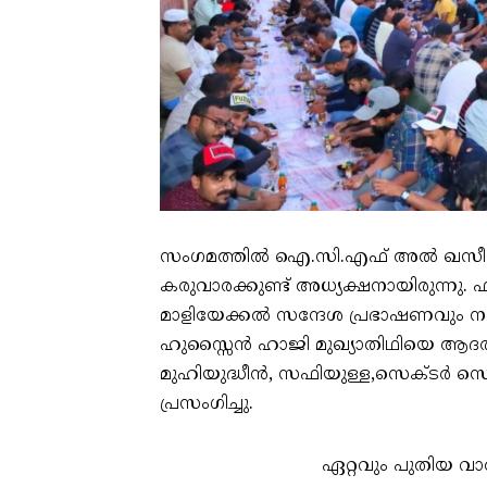
സംഗമത്തിൽ ഐ.സി.എഫ് അൽ ഖസീം സെ
കരുവാരക്കുണ്ട് അധ്യക്ഷനായിരുന്ന
മാളിയേക്കൽ സന്ദേശ പ്രഭാഷണവും ന
ഹുസ്സൈൻ ഹാജി മുഖ്യാതിഥിയെ ആദരിച്ച
മുഹിയുദ്ധീൻ, സഫിയുള്ള,സെക്ടർ സെക
പ്രസംഗിച്ചു.
ഏറ്റവും പുതിയ വാ