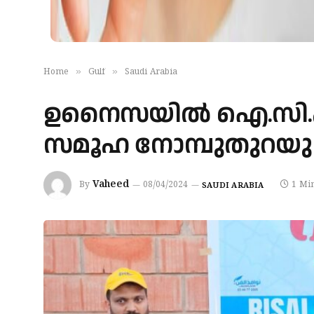
»
»
Home
Gulf
Saudi Arabia
ഉനൈസയിൽ ഐ.സി.എ
സമൂഹ നോമ്പുതുറയും
Vaheed
By
08/04/2024
1 Mi
SAUDI ARABIA