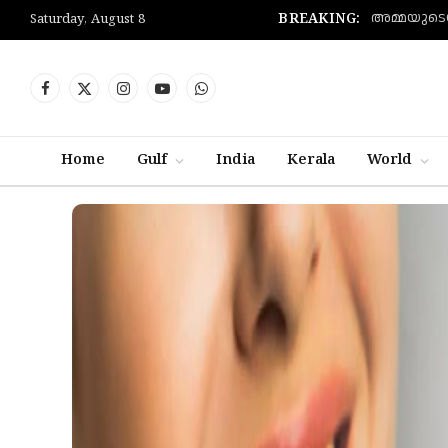
BREAKING:
Saturday, August 8
Facebook
X
Instagram
YouTube
WhatsApp
(Twitter)
Home
Gulf
India
Kerala
World