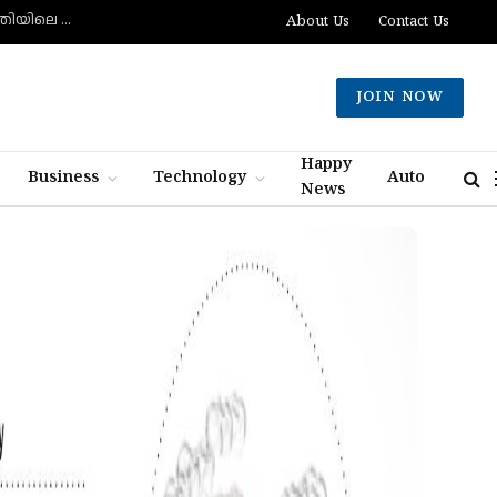
അമ്മയുടെയും കുഞ്ഞിന്റെയും ആരോഗ്യം ഉറപ്പാക്കാം: പ്രസവാനന്തര ആഹാരരീതിയിലെ ശരിയും തെറ്റും
About Us
Contact Us
JOIN NOW
Happy
Business
Technology
Auto
News