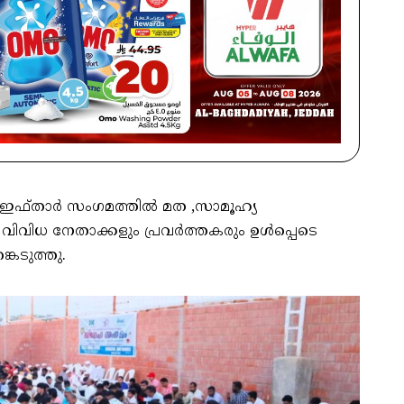
ഫ്താർ സംഗമത്തിൽ മത ,സാമൂഹ്യ
െ വിവിധ നേതാക്കളും പ്രവർത്തകരും ഉൾപ്പെടെ
െടുത്തു.