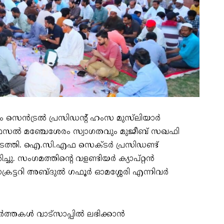
ൻട്രൽ പ്രസിഡന്റ് ഹംസ മുസ്‌ലിയാർ
ു. ഫസൽ മഞ്ചേശേരം സ്വാഗതവും മുജീബ് സഖഫി
ടത്തി. ഐ.സി.എഫ സെക്ടർ പ്രസിഡണ്ട്
ു. സംഗമത്തിന്റെ വളണ്ടിയർ ക്യാപ്റ്റൻ
്രട്ടറി അബ്ദുൽ ഗഫൂർ ഓമശ്ശേരി എന്നിവർ
ർത്തകൾ വാട്സാപ്പിൽ ലഭിക്കാൻ