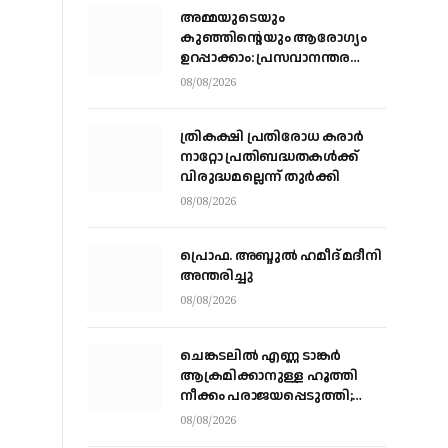
അമ്മയുടെയും
കുഞ്ഞിന്റെയും ആരോഗ്യം
ഉറപ്പാക്കാം: പ്രസവാനന്തര
ആഹാരരീതിയിലെ ശരിയും
08/08/2026
തെറ്റും
ത്രികക്ഷി പ്രതിരോധ കരാര്‍
നാറ്റോ പ്രതിബദ്ധതകള്‍ക്ക്
വിരുദ്ധമല്ലെന്ന് തുര്‍ക്കി
08/08/2026
പ്രൊഫ. അബ്ദുൽ ഹമീദ് മദീനി
അന്തരിച്ചു
08/08/2026
ചെങ്കടലില്‍ എണ്ണ ടാങ്കര്‍
ആക്രമിക്കാനുള്ള ഹൂത്തി
നീക്കം പരാജയപ്പെടുത്തി;
യെമൻ സംഘർഷത്തിലേക്ക്
08/08/2026
നീങ്ങുന്നുവെന്ന് യു.എൻ