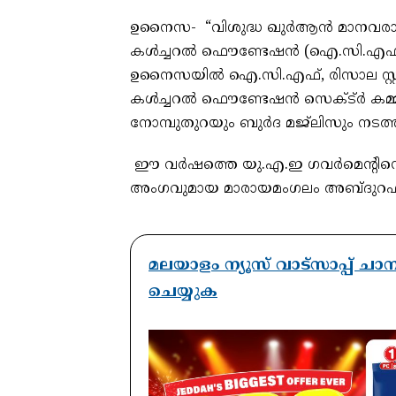
ഉനൈസ- “വിശുദ്ധ ഖുർആൻ മാനവരാശിയു
കൾച്ചറൽ ഫൌണ്ടേഷൻ (ഐ.സി.എഫ്) 
ഉനൈസയിൽ ഐ.സി.എഫ്, രിസാല സ്റ
കൾച്ചറൽ ഫൌണ്ടേഷൻ സെക്ട്ർ കമ്
നോമ്പുതുറയും ബുർദ മജ്‌ലിസും നടത്
ഈ വർഷത്തെ യു.എ.ഇ ഗവർമെന്റിന്
അംഗവുമായ മാരായമംഗലം അബ്ദുറഹ്മ
മലയാളം ന്യൂസ് വാട്സാപ്പ് ച
ചെയ്യുക