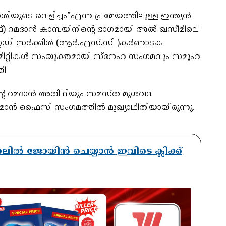
ടെ വെളിച്ചം”എന്ന പ്രമേയത്തിലുള്ള ഇന്ത്യൻ
റമദാൻ കാമ്പയിനിന്റെ ഭാഗമായി അൽ ഖസീമിലെ
്റഡി സർക്കിൾ (ആർ.എസ്.സി )കർണാടക
മിറ്റികൾ സംയുക്തമായി സ്നേഹ സംഗമവും സമൂഹ
തി
റെ റമദാൻ അതിഥിയും സമസ്ത മുശവറ
ാൻ ഫൈസി സംഗമത്തിൽ മുഖ്യാഥിതിയായിരുന്നു.
ാനലിൽ ജോയിൻ ചെയ്യാൻ ഇവിടെ ക്ലിക്ക്