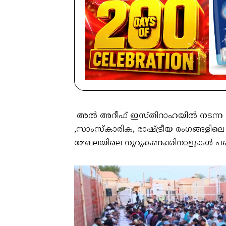
അൽ അറീഫ് ഇസ്തിറാഹയിൽ നടന്ന ഇ
,സാംസ്‌കാരിക, രാഷ്ട്രീയ രംഗങ്ങളില
മേഖലയിലെ നൂറുകണക്കിനാളുകൾ പങ്ക