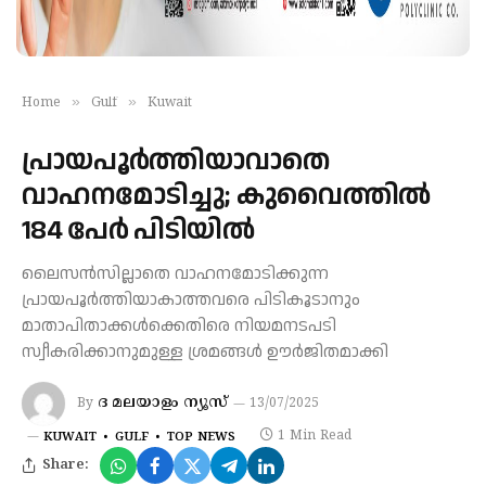
»
»
Home
Gulf
Kuwait
പ്രായപൂര്‍ത്തിയാവാതെ
വാഹനമോടിച്ചു; കുവൈത്തിൽ
184 പേര്‍ പിടിയിൽ
ലൈസൻസില്ലാതെ വാഹനമോടിക്കുന്ന
പ്രായപൂർത്തിയാകാത്തവരെ പിടികൂടാനും
മാതാപിതാക്കൾക്കെതിരെ നിയമനടപടി
സ്വീകരിക്കാനുമുള്ള ശ്രമങ്ങൾ ഊർജിതമാക്കി
ദ മലയാളം ന്യൂസ്
By
13/07/2025
1 Min Read
KUWAIT
GULF
TOP NEWS
Share: