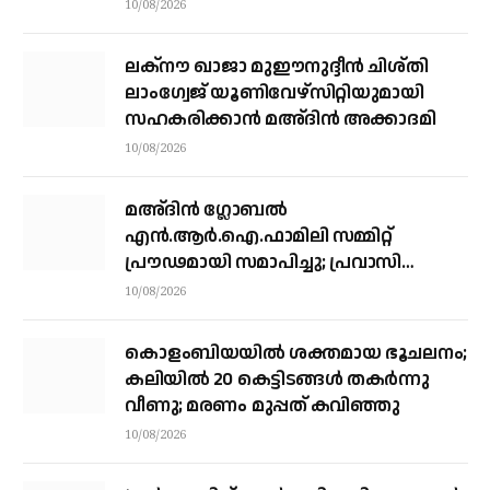
കോടതിയില്‍ സാക്ഷികളുടെ മൊഴി
10/08/2026
ലക്നൗ ഖാജാ മുഈനുദ്ദീൻ ചിശ്തി
ലാംഗ്വേജ് യൂണിവേഴ്സിറ്റിയുമായി
സഹകരിക്കാൻ മഅ്ദിൻ അക്കാദമി
10/08/2026
മഅ്ദിന്‍ ഗ്ലോബല്‍
എന്‍.ആര്‍.ഐ.ഫാമിലി സമ്മിറ്റ്
പ്രൗഢമായി സമാപിച്ചു; പ്രവാസി
ക്ഷേമത്തിന് സമഗ്ര പദ്ധതികള്‍
10/08/2026
വേണമെന്ന്സയ്യിദ് ഇബ്രാഹീമുല്‍
ഖലീല്‍ അല്‍ ബുഖാരി
കൊളംബിയയിൽ ശക്തമായ ഭൂചലനം;
കലിയിൽ 20 കെട്ടിടങ്ങൾ തകർന്നു
വീണു; മരണം മുപ്പത് കവിഞ്ഞു
10/08/2026