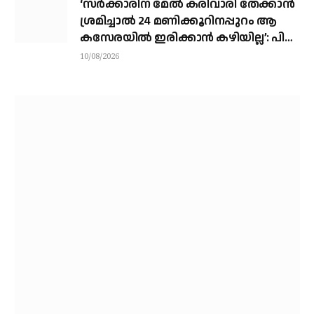
‘സര്‍ക്കാരിന് മേല്‍ കരിവാരി തേക്കാന്‍
ശ്രമിച്ചാല്‍ 24 മണിക്കൂറിനപ്പുറം ആ
കസേരയില്‍ ഇരിക്കാന്‍ കഴിയില്ല’: പി
എം എ സലാം
10/08/2026