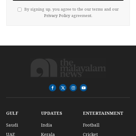
By signing up, you agree to the our terms and our
Privacy Policy
agreement.
Facebook
X
Instagram
YouTube
(Twitter)
GULF
UPDATES
ENTERTAINMENT
Saudi
India
Football
UAE
Kerala
Cricket