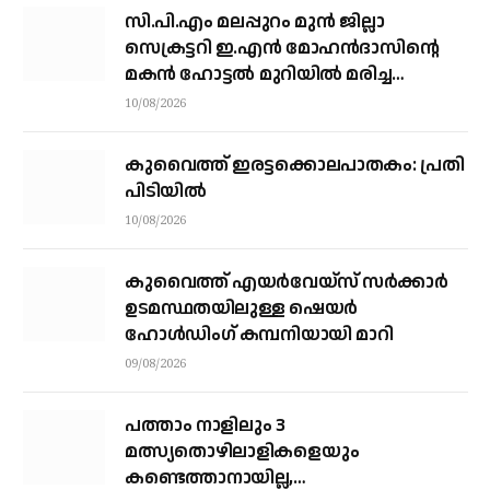
സി.പി.എം മലപ്പുറം മുൻ ജില്ലാ
സെക്രട്ടറി ഇ.എൻ മോഹൻദാസിന്റെ
മകൻ ഹോട്ടൽ മുറിയിൽ മരിച്ച
നിലയിൽ
10/08/2026
കുവൈത്ത് ഇരട്ടക്കൊലപാതകം: പ്രതി
പിടിയിൽ
10/08/2026
കുവൈത്ത് എയര്‍വേയ്‌സ് സര്‍ക്കാര്‍
ഉടമസ്ഥതയിലുള്ള ഷെയര്‍
ഹോള്‍ഡിംഗ് കമ്പനിയായി മാറി
09/08/2026
പത്താം നാളിലും 3
മത്സ്യതൊഴിലാളികളെയും
കണ്ടെത്താനായില്ല,