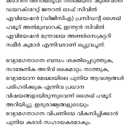
കരാറിന് അന്തിമരൂപം നൽകിയത്. കുവൈത്ത്
ഡയറക്ടറേറ്റ് ജനറൽ ഓഫ് സിവിൽ
ഏവിയേഷൻ (ഡിജിസിഎ) പ്രസിഡന്റ് ശൈഖ്
ഹമൂദ് അൽമുബാറക്, ഇന്ത്യൻ സിവിൽ
ഏവിയേഷൻ മന്ത്രാലയ അണ്ടർസെക്രട്ടറി
സമീർ കുമാർ എന്നിവരാണ് ഒപ്പുവച്ചത്.
വ്യോമഗതാഗത ബന്ധം ശക്തിപ്പെടുത്തുക,
സാങ്കേതിക അറിവ് കൈമാറ്റം നടത്തുക,
വ്യോമയാന മേഖലയിലെ പുതിയ ആവശ്യങ്ങൾ
പരിഹരിക്കുക എന്നിവ പ്രധാന
വിഷയങ്ങളായിരുന്നുവെന്ന് ശൈഖ് ഹമൂദ്
അറിയിച്ചു. ഇരുരാജ്യങ്ങളുടെയും
വ്യോമഗതാഗത വിപണിയെ വികസിപ്പിക്കാൻ
പുതിയ കരാർ സഹായകരമാകും.