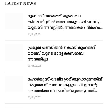
LATEST NEWS
ദുബായ് ന​ഗരത്തിലൂടെ 290
കിലോമീറ്ററില്‍ ബൈക്കുമായി പറന്നു,
യുവാവ് അറസ്റ്റിൽ, അരലക്ഷം ദിർഹം
പിഴ
09/08/2026
പ്രമുഖ പണ്ഡിതൻ കെ.സി മുഹമ്മദ്
മൗലവിയുടെ ഭാര്യ സൈനബ
അന്തരിച്ചു
09/08/2026
ഹോര്‍മുസ് കടലിടുക്ക് തുറക്കുന്നതിന്
കടുത്ത നിബന്ധനകളുമായി ഇറാന്‍;
അമേരിക്ക നിലപാട് തിരുത്തുന്നത്
വരെ തുറക്കില്ലെന്ന് കൗണ്‍സില്‍
09/08/2026