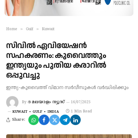
»
»
Home
Gulf
Kuwait
സിവിൽ ഏവിയേഷൻ
സഹകരണം: കുവൈത്തും
ഇന്ത്യയും പുതിയ കരാറിൽ
ഒപ്പുവച്ചു
ഇന്ത്യ-കുവൈത്ത് വിമാന സർവീസുകൾ വ‍ർദ്ധിപ്പിക്കും
ദ മലയാളം ന്യൂസ്
By
16/07/2025
1 Min Read
KUWAIT
GULF
INDIA
Share: