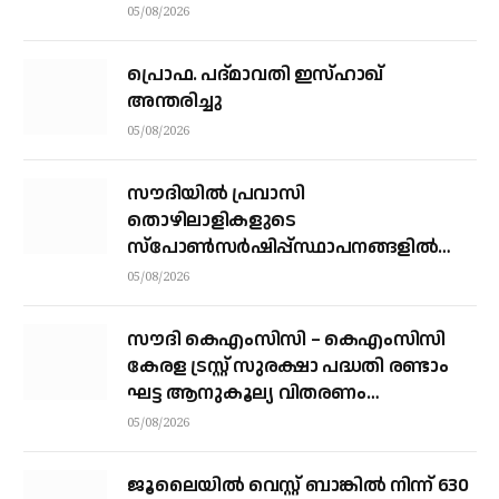
പരിക്ക്
05/08/2026
പ്രൊഫ. പദ്മാവതി ഇസ്ഹാഖ്
അന്തരിച്ചു
05/08/2026
സൗദിയില്‍ പ്രവാസി
തൊഴിലാളികളുടെ
സ്‌പോണ്‍സര്‍ഷിപ്പ്സ്ഥാപനങ്ങളില്‍
നിന്ന് വ്യക്തികളിലേക്ക് മാറ്റാന്‍
05/08/2026
അനുമതി
സൗദി കെഎംസിസി – കെഎംസിസി
കേരള ട്രസ്റ്റ് സുരക്ഷാ പദ്ധതി രണ്ടാം
ഘട്ട ആനുകൂല്യ വിതരണം
വെള്ളിയാഴ്ച്ച കോഴിക്കോട്ട്
05/08/2026
ജൂലൈയില്‍ വെസ്റ്റ് ബാങ്കില്‍ നിന്ന് 630