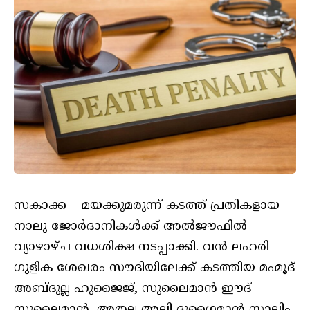
സകാക്ക – മയക്കുമരുന്ന് കടത്ത് പ്രതികളായ
നാലു ജോര്‍ദാനികള്‍ക്ക് അല്‍ജൗഫില്‍
വ്യാഴാഴ്ച വധശിക്ഷ നടപ്പാക്കി. വന്‍ ലഹരി
ഗുളിക ശേഖരം സൗദിയിലേക്ക് കടത്തിയ മഹ്മൂദ്
അബ്ദുല്ല ഹുജൈജ്, സുലൈമാന്‍ ഈദ്
സുലൈമാന്‍, അതല്ല അലി ദുഗൈമാന്‍ സാലിം,