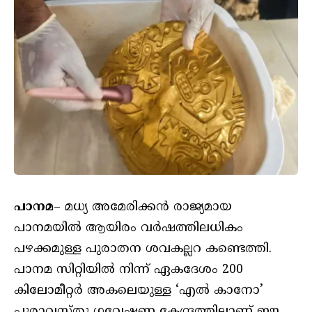
പാനമ
– മധ്യ അമേരിക്കൻ രാജ്യമായ
പാനമയിൽ ആയിരം വർഷത്തിലധികം
പഴക്കമുള്ള പുരാതന ശവകല്ലറ കണ്ടെത്തി.
പാനമ സിറ്റിയിൽ നിന്ന് ഏകദേശം 200
കിലോമീറ്റർ അകലെയുള്ള ‘എൽ കാനോ’
പുരാവസ്തു ഗവേഷണ കേന്ദ്രത്തിലാണ് ഈ