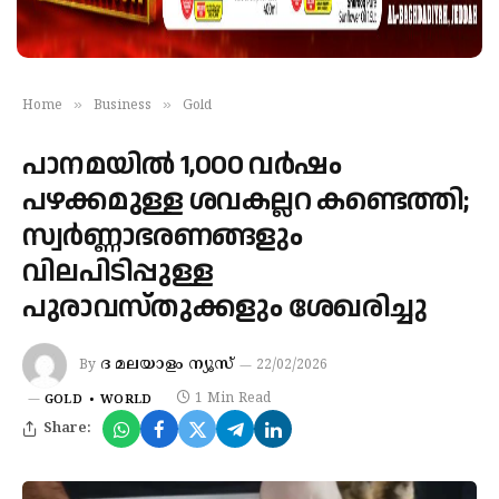
»
»
Home
Business
Gold
പാനമയിൽ 1,000 വർഷം
പഴക്കമുള്ള ശവകല്ലറ കണ്ടെത്തി;
സ്വർണ്ണാഭരണങ്ങളും
വിലപിടിപ്പുള്ള
പുരാവസ്തുക്കളും ശേഖരിച്ചു
ദ മലയാളം ന്യൂസ്
By
22/02/2026
1 Min Read
GOLD
WORLD
Share: