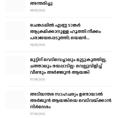
അന്തരിച്ചു
08/08/2026
ചെങ്കടലില്‍ എണ്ണ ടാങ്കര്‍
ആക്രമിക്കാനുള്ള ഹൂത്തി നീക്കം
പരാജയപ്പെടുത്തി; യെമൻ
സംഘർഷത്തിലേക്ക് നീങ്ങുന്നുവെന്ന്
08/08/2026
യു.എൻ മുന്നറിയിപ്പ്
മുട്ടിന് വെടിവെച്ചാലും മുട്ടുകുത്തില്ല,
ചത്താലും ഭയപ്പാടില്ല- വെല്ലുവിളിച്ച്
വീണ്ടും അർജ്ജുൻ ആയങ്കി
07/08/2026
അടിയന്തര സാഹചര്യം ഉണ്ടായാല്‍
അര്‍ജുന്‍ ആയങ്കിയെ വെടിവയ്ക്കാന്‍
നിര്‍ദേശം
07/08/2026