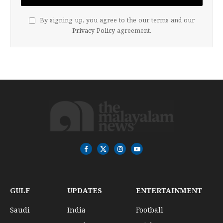
By signing up, you agree to the our terms and our
Privacy Policy
agreement.
Facebook
X
Instagram
YouTube
(Twitter)
GULF
UPDATES
ENTERTAINMENT
Saudi
India
Football