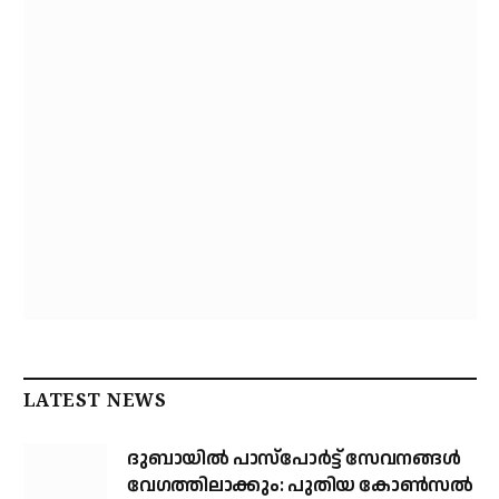
LATEST NEWS
ദുബായിൽ പാസ്‌പോർട്ട് സേവനങ്ങൾ
വേഗത്തിലാക്കും: പുതിയ കോൺസൽ