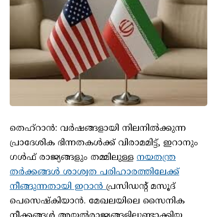
തെഹ്‌റാൻ: വർഷങ്ങളായി നിലനിൽക്കുന്ന
പ്രാദേശിക ഭിന്നതകൾക്ക് വിരാമമിട്ട്, ഇറാനും
ഗൾഫ് രാജ്യങ്ങളും തമ്മിലുള്ള
നയതന്ത്ര
തർക്കങ്ങൾ ശാശ്വത പരിഹാരത്തിലേക്ക്
നീങ്ങുന്നതായി ഇറാൻ
പ്രസിഡന്റ് മസൂദ്
പെസെഷ്‌കിയാൻ. മേഖലയിലെ സൈനിക
നീക്കങ്ങൾ അയൽരാജ്യങ്ങളിലുണ്ടാക്കിയ