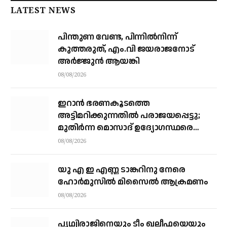
LATEST NEWS
പിന്തുണ വേണ്ട, പിന്നിൽനിന്ന്
കുത്തരുത്, എം.വി ജയരാജനോട്
അർജ്ജുൻ ആയങ്കി
08/08/2026
ഇറാന്‍ ഭരണകൂടത്തെ
അട്ടിമറിക്കുന്നതില്‍ പരാജയപ്പെട്ടു;
മുതിര്‍ന്ന മൊസാദ് ഉദ്യോഗസ്ഥരെ
പിരിച്ചുവിട്ടു
08/08/2026
യു എ ഇ എണ്ണ ടാങ്കറിനു നേരെ
ഹോര്‍മുസില്‍ മിസൈല്‍ ആക്രമണം
08/08/2026
പൃഥ്വിരാജിനെയും ടീം ഖലീഫയെയും