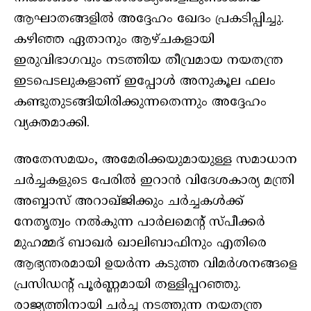
ആഘാതങ്ങളിൽ അദ്ദേഹം ഖേദം പ്രകടിപ്പിച്ചു.
കഴിഞ്ഞ ഏതാനും ആഴ്ചകളായി
ഇരുവിഭാഗവും നടത്തിയ തീവ്രമായ നയതന്ത്ര
ഇടപെടലുകളാണ് ഇപ്പോൾ അനുകൂല ഫലം
കണ്ടുതുടങ്ങിയിരിക്കുന്നതെന്നും അദ്ദേഹം
വ്യക്തമാക്കി.
അതേസമയം, അമേരിക്കയുമായുള്ള സമാധാന
ചർച്ചകളുടെ പേരിൽ ഇറാൻ വിദേശകാര്യ മന്ത്രി
അബ്ബാസ് അറാഖ്ജിക്കും ചർച്ചകൾക്ക്
നേതൃത്വം നൽകുന്ന പാർലമെന്റ് സ്പീക്കർ
മുഹമ്മദ് ബാഖർ ഖാലിബാഫിനും എതിരെ
ആഭ്യന്തരമായി ഉയർന്ന കടുത്ത വിമർശനങ്ങളെ
പ്രസിഡന്റ് പൂർണ്ണമായി തള്ളിപ്പറഞ്ഞു.
രാജ്യത്തിനായി ചർച്ച നടത്തുന്ന നയതന്ത്ര