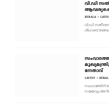
വി.ഡി സതീ
ആവശ്യപ്പെ
KERALA
LATES
വി.ഡി സതീശനുള
ശിഹാബ് തങ്ങ
സംവാദത്തി
മുഖ്യമന്ത
നേതാവ്
LATEST
KERAL
സംവാദത്തിന് തയ
സമയവും അറിയി