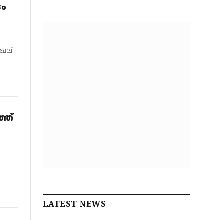
ദം
ിഖലി
്ത്
LATEST NEWS