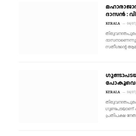
മഹാരാജാവാ
ദാസന്‍ : വ
KERALA
04/07
തിരുവനന്തപുരം
ദാസനാണെന്നും 
സതീശന്റെ ആരോ
ഗുണ്ടാപട
പോകൂവെന്ന
KERALA
04/07
തിരുവനന്തപുരം –
ഗുണ്ടപടയാണ് 
പ്രതിപക്ഷ നേത