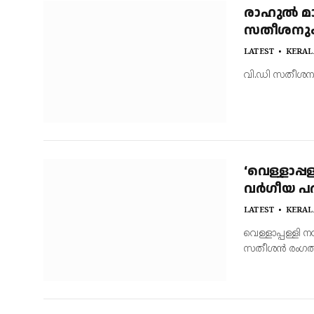
രാഹുല്‍ മ
സതീശനും 
LATEST
KERAL
വി.ഡി സതീശനും
‘വെള്ളാപ്പള
വര്‍ഗീയ 
LATEST
KERAL
വെള്ളാപ്പള്ളി
സതീശൻ രംഗത്