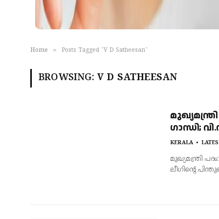
»
Home
Posts Tagged "V D Satheesan"
BROWSING:
V D SATHEESAN
മുഖ്യമന്ത
ഗാന്ധി; വ
KERALA
LATES
മുഖ്യമന്ത്രി 
ലീഗിന്റെ പിന്ത