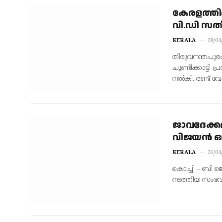
കേരളത്തില്‍
വി.ഡി സതീ
KERALA
28/04
തിരുവനന്തപുരം 
ചൂണ്ടിക്കാട്ടി
നല്‍കി. രണ്ട്
ജാവദേക്കര്
വിജയന്‍ ഒ
KERALA
26/04
കൊച്ചി – ബി ജെ
നടത്തിയ സംഭവത്