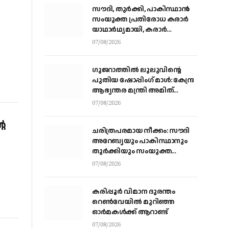
സൗദി, തുര്‍ക്കി, പാകിസ്ഥാന്‍
സംയുക്ത പ്രതിരോധ കരാര്‍
യാഥാര്‍ഥ്യമായി, കരാര്‍
ഒപ്പുവെച്ചത് വിശുദ്ധ ഹറമിന്റെ
07/08/2026
ചാരത്ത്
ഗുജറാത്തിൽ ലുലുവിന്റെ
പുതിയ ഷോപ്പിംഗ് മാൾ: കേന്ദ്ര
ആഭ്യന്തര മന്ത്രി അമിത്
ഷായുമായി കൂടിക്കാഴ്ച
07/08/2026
നടത്തി എം.എ യൂസഫലി
റെ
ചരിത്രപരമായ നീക്കം: സൗദി
അറേബ്യയും പാകിസ്ഥാനും
തുർക്കിയും സംയുക്ത
പ്രതിരോധ കരാറിൽ
07/08/2026
ഒപ്പുവെക്കുന്നു,
സമവാക്യങ്ങളെല്ലാം മാറും
കരിപ്പൂര്‍ വിമാന ദുരന്തം
റെണ്‍വേയില്‍ മുറിഞ്ഞ
ഓര്‍മകള്‍ക്ക് ആറാണ്ട്
07/08/2026