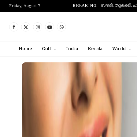
BREAKING:
Friday, August 7
Facebook
X
Instagram
YouTube
WhatsApp
(Twitter)
Home
Gulf
India
Kerala
World