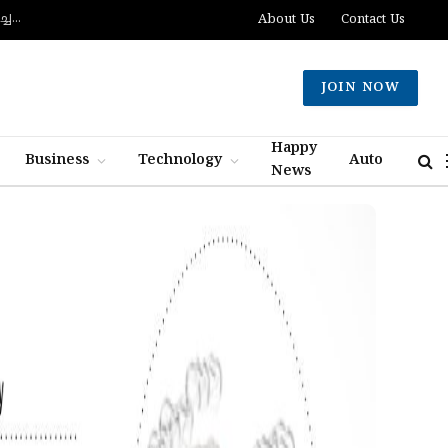
സൗദി, തുര്‍ക്കി, പാകിസ്ഥാന്‍ സംയുക്ത പ്രതിരോധ കരാര്‍ യാഥാര്‍ഥ്യമായി, കരാര്‍ ഒപ്പുവെച്ചത് വിശുദ്ധ ഹറമിന്റെ ചാരത്ത്
About Us
Contact Us
JOIN NOW
Happy
Business
Technology
Auto
News