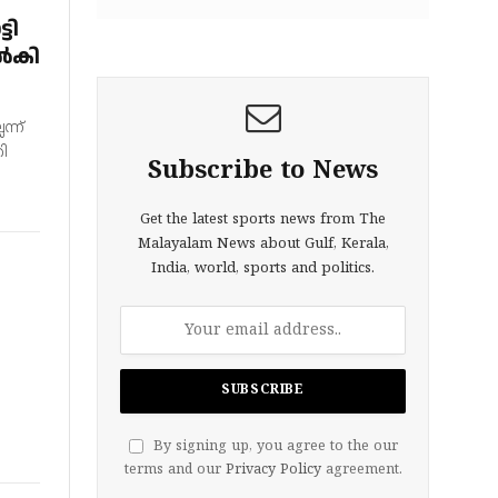
ടി
്‍കി
ന്ന്
തി
Subscribe to News
Get the latest sports news from The
Malayalam News about Gulf, Kerala,
India, world, sports and politics.
By signing up, you agree to the our
terms and our
Privacy Policy
agreement.