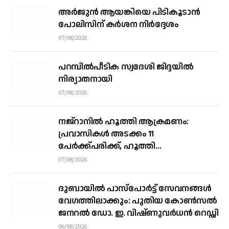
അര്‍ജുന്‍ ആയങ്കിയെ പിടികൂടാന്‍
പോലിസിന് കര്‍ശന നിര്‍ദ്ദേശം
07/08/2026
പറമ്പിൽപീടിക സ്വദേശി ജിദ്ദയിൽ
നിര്യാതനായി
07/08/2026
നജ്‌റാനില്‍ ഹൂത്തി ആക്രമണം:
പ്രവാസികള്‍ അടക്കം 11
പേർക്ക്പരിക്ക്, ഹൂത്തി
ആക്രമണത്തില്‍ 17 യെമന്‍
07/08/2026
സൈനികര്‍ കൊല്ലപ്പെട്ടു
ദുബായിൽ പാസ്‌പോർട്ട് സേവനങ്ങൾ
വേഗത്തിലാക്കും: പുതിയ കോൺസൽ
ജനറൽ ഡോ. ഇ. വിഷ്ണുവർധൻ റെഡ്ഡി
06/08/2026