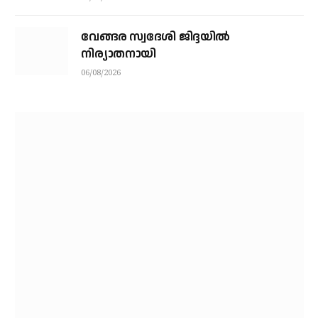
വേങ്ങര സ്വദേശി ജിദ്ദയിൽ
നിര്യാതനായി
06/08/2026