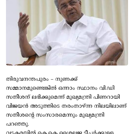
തിരുവനന്തപുരം – നുണക്ക്
സമ്മാനമുണ്ടെങ്കില്‍ ഒന്നാം സ്ഥാനം വി.ഡി
സതീശന് ലഭിക്കുമെന്ന് മുഖ്യമന്ത്രി പിണറായി
വിജയന്‍ അടുത്തിടെ തരംതാഴ്ന്ന നിലയിലാണ്
സതീശന്റെ സംസാരമെന്നും മുഖ്യമന്ത്രി
പറഞ്ഞു.
വടകരയില്‍ കെ.കെ ശൈലജ ടീച്ചര്‍ക്കുള്ള