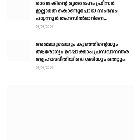
രാജേഷിന്റെ മൃതദേഹം ഫ്രീസർ
ഇല്ലാതെ കൊണ്ടുപോയ സംഭവം:
പയ്യന്നൂർ തഹസിൽദാറിനെ
സസ്പെൻഡ് ചെയ്യാൻ നിർദ്ദേശം
08/08/2026
അമ്മയുടെയും കുഞ്ഞിന്റെയും
ആരോഗ്യം ഉറപ്പാക്കാം: പ്രസവാനന്തര
ആഹാരരീതിയിലെ ശരിയും തെറ്റും
08/08/2026