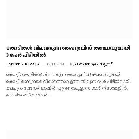
കോടികൾ വിലവരുന്ന ഹൈബ്രിഡ് കഞ്ചാവുമായി
3 പേർ പിടിയിൽ
ദ മലയാളം ന്യൂസ്‌
LATEST
KERALA
15/11/2024
By
കൊച്ചി: കോടികൾ വില വരുന്ന ഹൈബ്രിഡ് കഞ്ചാവുമായി
കൊച്ചി രാജ്യാന്തര വിമാനത്താവളത്തിൽ മൂന്ന് പേർ പിടിയിലായി.
മലപ്പുറം സ്വദേശി ജംഷീർ, എറണാകുളം സ്വദേശി നിസാമുദ്ദീൻ,
കോഴിക്കോട് സ്വദേശി…