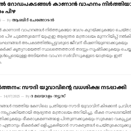
 റോഡപകടങ്ങൾ കാണാൻ വാഹനം നിർത്തി
ഹം പിഴ
ആബിദ് ചേങ്ങോടൻ
5
By
 കാണാൻ വാഹനങ്ങൾ നിർത്തുകയോ വേഗം കുറയ്ക്കുകയോ ചെയ്ത
െ പിഴ ചുമത്തുമെന്ന് യുഎഇ ആഭ്യന്തര മന്ത്രാലയം മുന്നറിയിപ്പ് നൽകി
ംഘനങ്ങൾ അപകടത്തിൽപ്പെട്ടവരുടെ ജീവന് ഭീഷണിയുണ്ടാക്കുകയും
കർക്ക് കൃത്യസമയത്ത് സ്ഥലത്തെത്താൻ തടസ്സം സൃഷ്ടിക്കുകയും ചെയ്യു
പ്പെടെയുള്ള അടിയന്തര വാഹന സർവീസുകളുടെ യാത്രയും ഇത്
.
്‍ത്തനം: സൗദി യുവാവിന്റെ വധശിക്ഷ നടപ്പാക്കി
ദ മലയാളം ന്യൂസ്
14/07/2025
By
നങ്ങള്‍ നടത്തിയ കേസിലെ പ്രതിയായ സൗദി യുവാവിന് കിഴക്കന്‍ പ്രവിശ്യ
 നടപ്പാക്കിയതായി ആഭ്യന്തര മന്ത്രാലയം അറിയിച്ചു. ഭീകര സംഘടനയില്‍
ര്‍ത്തിക്കുകയും ഭീകരാക്രമണങ്ങളെ പിന്തുണക്കുകയും സുരക്ഷാ വകുപ്പുക
ന ഏതാനും ഭീകരര്‍ക്ക് ഒളിച്ചുകഴിയാന്‍ സൗകര്യങ്ങള്‍ ചെയ്തുകൊടുക്ക