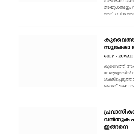
സൗദിയില്‍ ഭീക
ആയുധങ്ങളും സ്
അലി ബിന്‍ അലവ
കുവൈത്തി
സുരക്ഷാ 
GULF
KUWAIT
കുവൈത്ത് ആഭ്യന
നേതൃത്വത്തിൽ
ശക്തിപ്പെടുത്
ശൈഖ് മുബാറക
പ്രവാസികള്
വൻതുക പിഴ
ഇങ്ങനെ