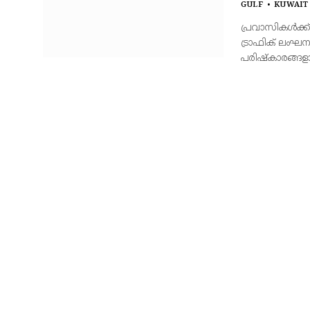
GULF
KUWAIT
പ്രവാസികള്‍ക്ക
ട്രാഫിക് ലംഘന
പരിഷ്‌കാരങ്ങള