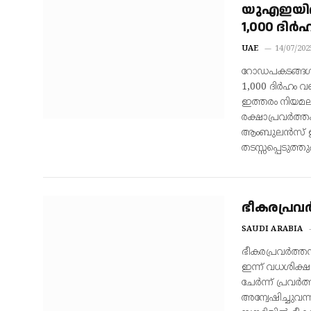
യുഎഇയിൽ
1,000 ദിർ
UAE
14/07/202
റോഡപകടങ്ങൾ
1,000 ദിർഹം വര
ഇത്തരം നിയമല
രക്ഷാപ്രവർത്ത
ആംബുലൻസ് ഉൾ
തടസ്സപ്പെടുത്തും
ഭീകരപ്രവര
SAUDI ARABIA
ഭീകരപ്രവര്‍ത്ത
ഇന്ന് വധശിക്ഷ
ചേര്‍ന്ന് പ്രവ
അന്വേഷിച്ചുവന്