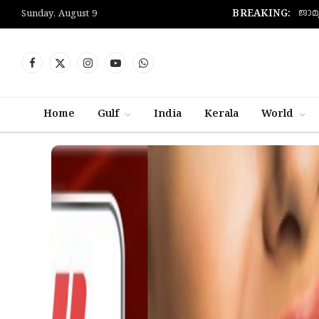
ജാമ്
BREAKING:
Sunday, August 9
Facebook
X
Instagram
YouTube
WhatsApp
(Twitter)
Home
Gulf
India
Kerala
World