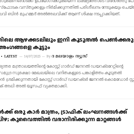
രാക്രമണങ്ങള്‍ക്ക് ഉപയോഗിക്കുകയെന്ന ലക്ഷ്യത്തോടെ വിദേശത്തു പ
‌ഫോടക വസ്തുക്കളും നിര്‍മിക്കുന്നതില്‍ പരിശീലനം നേടുകയും ചെയ
ി ബിന്‍ മുഹമ്മദ് അല്‍അലവിക്ക് ആണ് ശിക്ഷ നടപ്പാക്കിയത്.
ലെ ആഴക്കടലിലും ഇനി കൂടുതൽ പെൺക്കരുത്
അംഗങ്ങളെ കൂട്ടും
ദ മലയാളം ന്യൂസ്
LATEST
14/07/2025
By
്തര മന്ത്രാലയത്തിന്റെ കോസ്റ്റ് ഗാർഡ് ജനറൽ ഡയറക്ടറേറ്റിന്റെ
 സമുദ്ര സുരക്ഷാ മേഖലയിലെ വനിതകളുടെ പങ്കാളിത്തം കൂടുതൽ
താൻ ശ്രമിക്കുന്നതായി കോസ്റ്റ് ഗാർഡ് ഡയറക്ടർ ജനറൽ കൊമഡോർ സ്റ്
് അലി അൽ യൂസഫ് വ്യക്തമാക്കി.
‍ക്ക് ഒരു കാര്‍ മാത്രം, ട്രാഫിക് ലംഘനങ്ങൾക്ക്
; കുവൈത്തിൽ വരാനിരിക്കുന്ന മാറ്റങ്ങള്‍