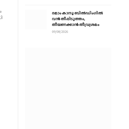
ഓട്ടോ ഡ്രൈവർ
ം
ദമാം കാനൂ ബിൽഡിംഗിൽ
ധി
വൻ തീപ്പിടുത്തം,
തീയണക്കാൻ തീവ്രശ്രമം
09/08/2026