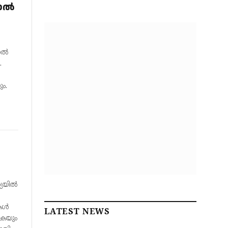
യാൽ
ാൽ
.
ം.
യില്‍
ള്‍
LATEST NEWS
ുകയും