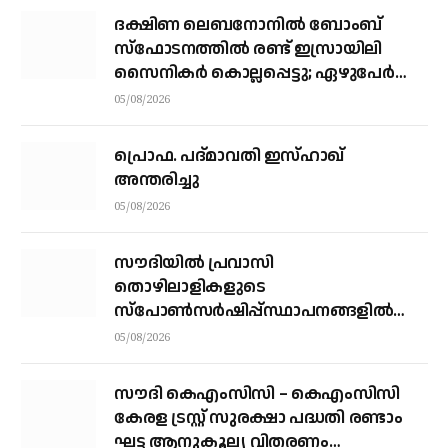
ദക്ഷിണ ലെബനോനില്‍ ബോംബ്
സ്‌ഫോടനത്തില്‍ രണ്ട് ഇസ്രായിലി
സൈനികര്‍ കൊല്ലപ്പെട്ടു; ഏഴുപേര്‍ക്ക്
പരിക്ക്
05/08/2026
പ്രൊഫ. പദ്മാവതി ഇസ്ഹാഖ്
അന്തരിച്ചു
05/08/2026
സൗദിയില്‍ പ്രവാസി
തൊഴിലാളികളുടെ
സ്‌പോണ്‍സര്‍ഷിപ്പ്സ്ഥാപനങ്ങളില്‍
നിന്ന് വ്യക്തികളിലേക്ക് മാറ്റാന്‍
05/08/2026
അനുമതി
സൗദി കെഎംസിസി – കെഎംസിസി
കേരള ട്രസ്റ്റ് സുരക്ഷാ പദ്ധതി രണ്ടാം
ഘട്ട ആനുകൂല്യ വിതരണം