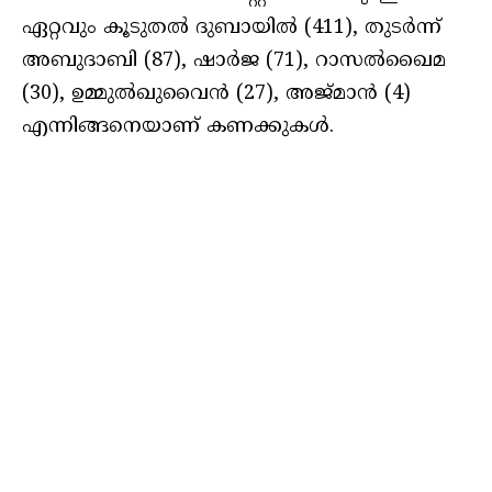
ഏറ്റവും കൂടുതൽ ദുബായിൽ (411), തുടർന്ന്
അബുദാബി (87), ഷാർജ (71), റാസൽഖൈമ
(30), ഉമ്മുൽഖുവൈൻ (27), അജ്മാൻ (4)
എന്നിങ്ങനെയാണ് കണക്കുകൾ.