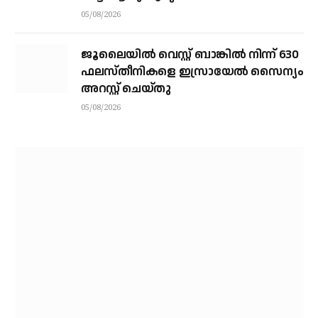
വെള്ളിയാഴ്ച്ച കോഴിക്കോട്ട്
05/08/2026
ജൂലൈയില്‍ വെസ്റ്റ് ബാങ്കില്‍ നിന്ന് 630
ഫലസ്തീനികളെ ഇസ്രായേല്‍ സൈന്യം
അറസ്റ്റ് ചെയ്തു
05/08/2026