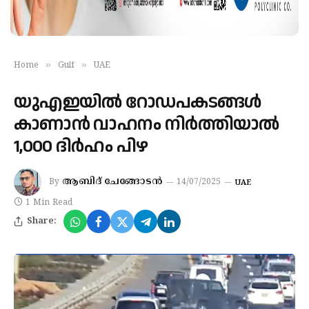
»
»
Home
Gulf
UAE
യുഎഇയിൽ റോഡപകടങ്ങൾ
കാണാൻ വാഹനം നിർത്തിയാൽ
1,000 ദിർഹം പിഴ
ആബിദ് ചേങ്ങോടൻ
By
14/07/2025
UAE
1 Min Read
Share: