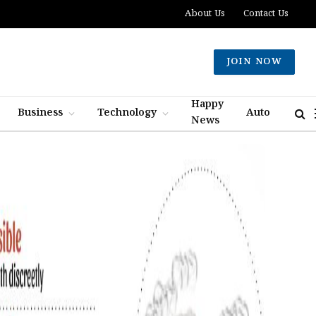
About Us
Contact Us
JOIN NOW
Happy
Business
Technology
Auto
News