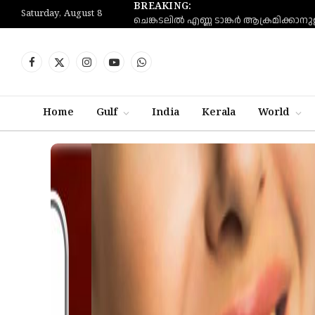
BREAKING:
Saturday, August 8
Facebook
X
Instagram
YouTube
WhatsApp
(Twitter)
Home
Gulf
India
Kerala
World