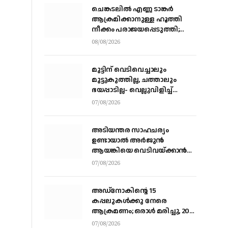
ചെങ്കടലില്‍ എണ്ണ ടാങ്കര്‍
ആക്രമിക്കാനുള്ള ഹൂത്തി
നീക്കം പരാജയപ്പെടുത്തി;
യെമൻ സംഘർഷത്തിലേക്ക്
08/08/2026
നീങ്ങുന്നുവെന്ന് യു.എൻ
മുന്നറിയിപ്പ്
മുട്ടിന് വെടിവെച്ചാലും
മുട്ടുകുത്തില്ല, ചത്താലും
ഭയപ്പാടില്ല- വെല്ലുവിളിച്ച്
വീണ്ടും അർജ്ജുൻ ആയങ്കി
07/08/2026
അടിയന്തര സാഹചര്യം
ഉണ്ടായാല്‍ അര്‍ജുന്‍
ആയങ്കിയെ വെടിവയ്ക്കാന്‍
നിര്‍ദേശം
07/08/2026
അഡ്നോകിന്റെ 15
കപ്പലുകള്‍ക്കു നേരെ
ആക്രമണം; ഒരാള്‍ മരിച്ചു, 20
പേര്‍ക്ക് പരിക്ക്
07/08/2026