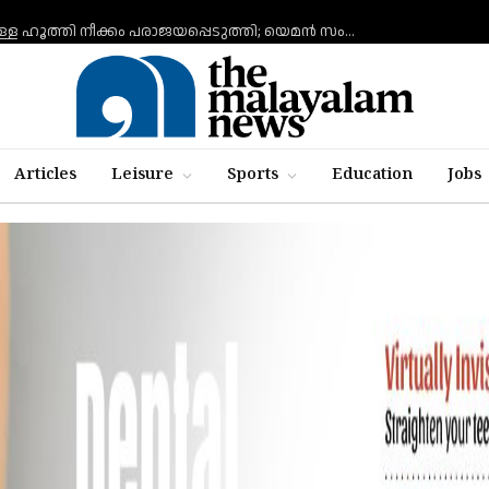
ചെങ്കടലില്‍ എണ്ണ ടാങ്കര്‍ ആക്രമിക്കാനുള്ള ഹൂത്തി നീക്കം പരാജയപ്പെടുത്തി; യെമൻ സംഘർഷത്തിലേക്ക് നീങ്ങുന്നുവെന്ന് യു.എൻ മുന്നറിയിപ്പ്
Articles
Leisure
Sports
Education
Jobs