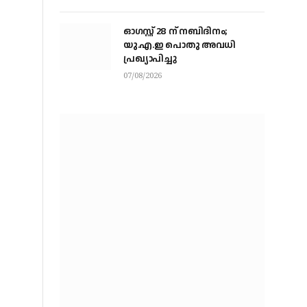
ഓഗസ്റ്റ് 28 ന് നബിദിനം;
യു.എ.ഇ പൊതു അവധി
പ്രഖ്യാപിച്ചു
07/08/2026