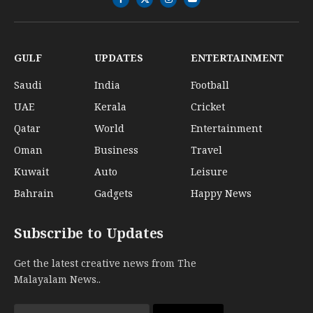
Facebook
X
Instagram
YouTube
(Twitter)
GULF
UPDATES
ENTERTAINMENT
Saudi
India
Football
UAE
Kerala
Cricket
Qatar
World
Entertainment
Oman
Business
Travel
Kuwait
Auto
Leisure
Bahrain
Gadgets
Happy News
Subscribe to Updates
Get the latest creative news from The
Malayalam News..