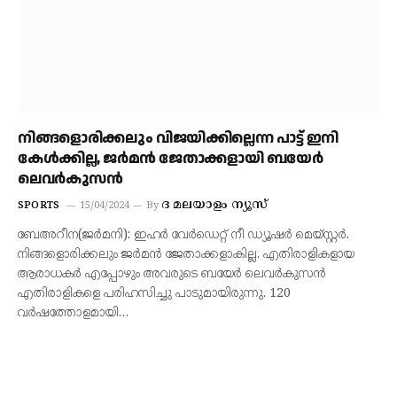
നിങ്ങളൊരിക്കലും വിജയിക്കില്ലെന്ന പാട്ട് ഇനി
കേൾക്കില്ല, ജർമൻ ജേതാക്കളായി ബയേർ
ലെവർകുസൻ
ദ മലയാളം ന്യൂസ്
SPORTS
15/04/2024
By
ബേഅറീന(ജർമനി): ഇഹർ വേർഡെറ്റ് നീ ഡ്യൂഷർ മെയ്സ്റ്റർ.
നിങ്ങളൊരിക്കലും ജർമൻ ജേതാക്കളാകില്ല. എതിരാളികളായ
ആരാധകർ എപ്പോഴും അവരുടെ ബയേർ ലെവർകുസൻ
എതിരാളികളെ പരിഹസിച്ചു പാടുമായിരുന്നു. 120
വർഷത്തോളമായി…