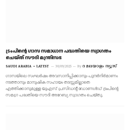
ട്രംപിന്റെ ഗാസ സമാധാന പദ്ധതിയെ സ്വാഗതം
ചെയ്ത് സൗദി മന്ത്രിസഭ
ദ മലയാളം ന്യൂസ്
SAUDI ARABIA
LATEST
30/09/2025
By
ഗാസയിലെ സംഘർഷം അവസാനിപ്പിക്കാനും പുനർനിർമാണം
നടത്താനും മാനുഷിക സഹായം തടസ്സമില്ലാതെ
എത്തിക്കാനുമുള്ള യുഎസ് പ്രസിഡന്റ് ഡോണൾഡ് ട്രംപിന്റെ
സമഗ്ര പദ്ധതിയെ സൗദി അറേബ്യ സ്വാഗതം ചെയ്തു.