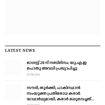
LATEST NEWS
ഓഗസ്റ്റ് 28 ന് നബിദിനം; യു.എ.ഇ
പൊതു അവധി പ്രഖ്യാപിച്ചു
07/08/2026
സൗദി, തുര്‍ക്കി, പാകിസ്ഥാന്‍
സംയുക്ത പ്രതിരോധ കരാര്‍
യാഥാര്‍ഥ്യമായി, കരാര്‍ ഒപ്പുവെച്ചത്
വിശുദ്ധ ഹറമിന്റെ ചാരത്ത്