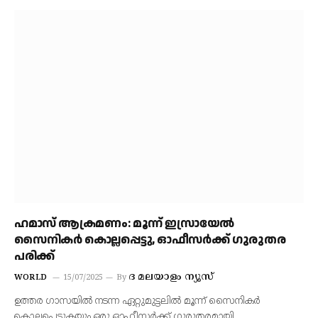
ഹമാസ് ആക്രമണം: മൂന്ന് ഇസ്രായേൽ
സൈനികർ കൊല്ലപ്പെട്ടു, ഓഫീസർക്ക് ഗുരുതര
പരിക്ക്
ദ മലയാളം ന്യൂസ്
WORLD
15/07/2025
By
ഉത്തര ഗാസയില്‍ നടന്ന ഏറ്റുമുട്ടലില്‍ മൂന്ന് സൈനികര്‍
കൊല്ലപ്പെടുകയും ഒരു ഓഫീസര്‍ക്ക് ഗുരുതരമായി