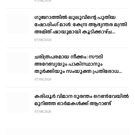
07/08/2026
ഗുജറാത്തിൽ ലുലുവിന്റെ പുതിയ
ഷോപ്പിംഗ് മാൾ: കേന്ദ്ര ആഭ്യന്തര മന്ത്രി
അമിത് ഷായുമായി കൂടിക്കാഴ്ച
നടത്തി എം.എ യൂസഫലി
07/08/2026
ചരിത്രപരമായ നീക്കം: സൗദി
അറേബ്യയും പാകിസ്ഥാനും
തുർക്കിയും സംയുക്ത പ്രതിരോധ
കരാറിൽ ഒപ്പുവെക്കുന്നു,
07/08/2026
സമവാക്യങ്ങളെല്ലാം മാറും
കരിപ്പൂര്‍ വിമാന ദുരന്തം റെണ്‍വേയില്‍
മുറിഞ്ഞ ഓര്‍മകള്‍ക്ക് ആറാണ്ട്
07/08/2026