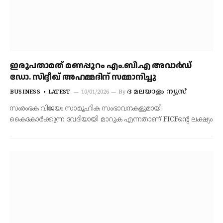
ഇരുപതാമത് മണപ്പുറം എം.ബി.എ അവാർഡ്
ഡോ. സിദ്ദീഖ് അഹമ്മദിന് സമ്മാനിച്ചു
ദ മലയാളം ന്യൂസ്
BUSINESS
LATEST
10/01/2026
By
സംരംഭക വിജയം സാമൂഹിക സംഭാവനകളുമായി
കൈകോർക്കുന്ന വേദിയായി മാറുക എന്നതാണ് FICFന്റെ ലക്ഷ്യം