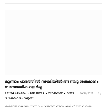
മൂന്നാം പാദത്തില്‍ സൗദിയില്‍ അഞ്ചു ശതമാനം
സാമ്പത്തിക വളര്‍ച്ച
SAUDI ARABIA
BUSINESS
ECONOMY
GULF
30/10/2025
By
ദ മലയാളം ന്യൂസ്
കഴിഞ്ഞ കൊല്ലം മൂന്നാം പാദത്തെ അപേക്ഷിച്ച് ഈ വര്‍ഷം