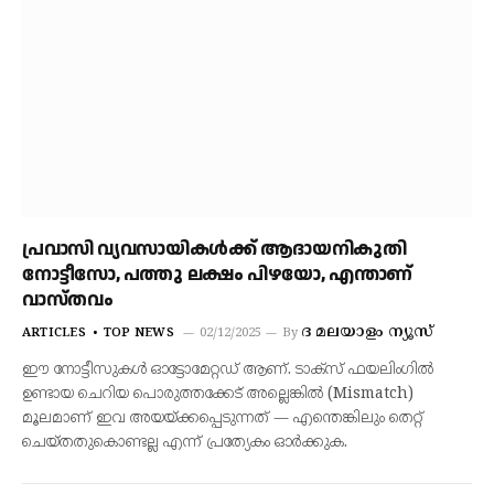
പ്രവാസി വ്യവസായികൾക്ക് ആദായനികുതി
നോട്ടീസോ, പത്തു ലക്ഷം പിഴയോ, എന്താണ്
വാസ്തവം
ദ മലയാളം ന്യൂസ്
ARTICLES
TOP NEWS
02/12/2025
By
ഈ നോട്ടീസുകൾ ഓട്ടോമേറ്റഡ് ആണ്. ടാക്‌സ് ഫയലിംഗിൽ
ഉണ്ടായ ചെറിയ പൊരുത്തക്കേട് അല്ലെങ്കിൽ (Mismatch)
മൂലമാണ് ഇവ അയയ്ക്കപ്പെടുന്നത് — എന്തെങ്കിലും തെറ്റ്
ചെയ്തതുകൊണ്ടല്ല എന്ന് പ്രത്യേകം ഓർക്കുക.