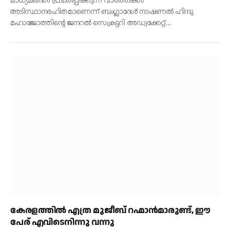
മാധ്യമങ്ങൾ പ്രചരിപ്പിക്കുന്ന വാർത്തകൾ
അടിസ്ഥാനരഹിതമാണെന്ന് ബംഗ്ലാദേശ് നാഷണൽ ഹിന്ദു
മഹാജോത്തിൻ്റെ ജനറൽ സെക്രട്ടറി അഡ്വക്കേറ്റ്…
കേരളത്തിൽ എത്ര മുജീബ് റഹ്മാൻമാരുണ്ട്, ഈ
പേര് എവിടെനിന്നു വന്നു