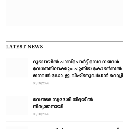
LATEST NEWS
ദുബായിൽ പാസ്‌പോർട്ട് സേവനങ്ങൾ
വേഗത്തിലാക്കും: പുതിയ കോൺസൽ
ജനറൽ ഡോ. ഇ. വിഷ്ണുവർധൻ റെഡ്ഡി
06/08/2026
വേങ്ങര സ്വദേശി ജിദ്ദയിൽ
നിര്യാതനായി
06/08/2026