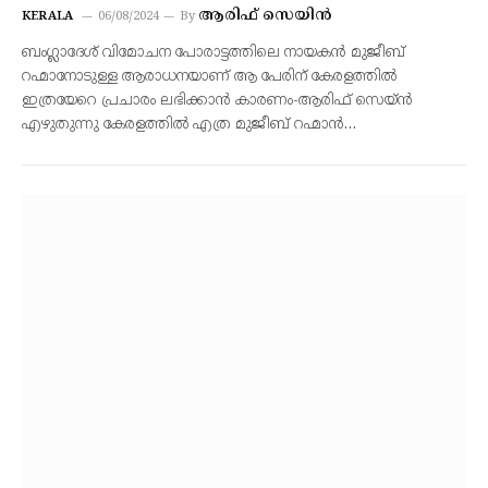
ആരിഫ് സെയിൻ
KERALA
06/08/2024
By
ബംഗ്ലാദേശ് വിമോചന പോരാട്ടത്തിലെ നായകൻ മുജീബ്
റഹ്മാനോടുള്ള ആരാധനയാണ് ആ പേരിന് കേരളത്തിൽ
ഇത്രയേറെ പ്രചാരം ലഭിക്കാൻ കാരണം-ആരിഫ് സെയ്ൻ
എഴുതുന്നു കേരളത്തിൽ എത്ര മുജീബ് റഹ്മാൻ…