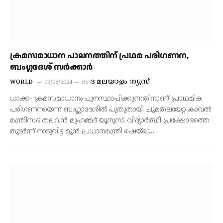
ക്രമസമാധാന പാലനത്തിന് പ്രഥമ പരിഗണന,
ബംഗ്ലദേശ് സർക്കാർ
ദ മലയാളം ന്യൂസ്
WORLD
09/08/2024
By
ധാക്ക- ക്രമസമാധാനം പുനസ്ഥാപിക്കുന്നതിനാണ് പ്രാഥമിക
പരി​ഗണനയെന്ന് ബം​ഗ്ലാ​ദേശിൽ പുതുതായി ചുമതലയേറ്റ കാവൽ
മന്ത്രിസഭ തലവൻ മുഹമ്മദ് യൂനുസ്. വിദ്യാർത്ഥി പ്രക്ഷോഭത്തെ
തുടർന്ന് നാടുവിട്ട മുൻ പ്രധാനമന്ത്രി ഷെയ്ഖ്…