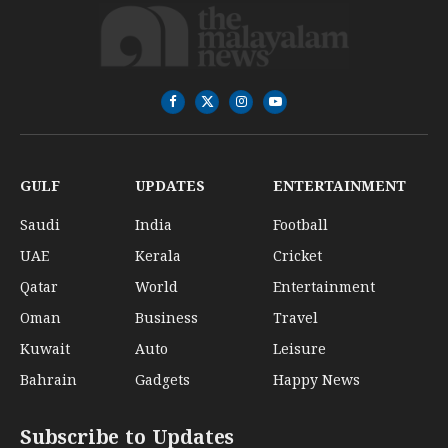
Facebook
X
Instagram
YouTube
(Twitter)
GULF
UPDATES
ENTERTAINMENT
Saudi
India
Football
UAE
Kerala
Cricket
Qatar
World
Entertainment
Oman
Business
Travel
Kuwait
Auto
Leisure
Bahrain
Gadgets
Happy News
Subscribe to Updates