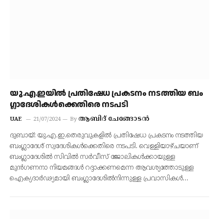
യു.എ.ഇയിൽ പ്ര​തി​ഷേ​ധ​ പ്രകടനം നടത്തിയ ബം​
ഗ്ലാ​ദേ​ശി​ക​ൾ​ക്കെ​തി​രെ ന​ട​പ​ടി
ആബിദ് ചേങ്ങോടൻ
UAE
21/07/2024
By
ദുബായ്: യു.എ.ഇ.തെരുവുകളിൽ പ്രതിഷേധ പ്രകടനം നടത്തിയ
ബംഗ്ലാദേശ് സ്വദേശികൾക്കെതിരെ നടപടി. വെള്ളിയാഴ്ചയാണ്
ബംഗ്ലാദേശിൽ സിവിൽ സർവീസ് ജോലികൾക്കായുള്ള
മുൻഗണനാ നിയമങ്ങൾ റദ്ദാക്കണമെന്ന ആവശ്യത്തോടുള്ള
ഐക്യദാർഢ്യമായി ബംഗ്ലാദേശിൽനിന്നുള്ള പ്രവാസികൾ…