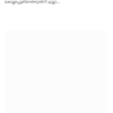
കൊല്ലപ്പെട്ടതിനെത്തുടർന്ന് എല്ലാ…