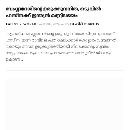
ബംഗ്ലാദേശിന്റെ ഉരുക്കുവനിത, ഒടുവിൽ
ഹസീനക്ക് ഇന്ത്യൻ മണ്ണിലഭയം
വഹീദ് സമാൻ
LATEST
WORLD
05/08/2024
By
ആധുനിക ബംഗ്ലാദേശിന്റെ ഉരുക്കുവനിതയായിരുന്നു ശൈഖ്
ഹസീന. ഇന്ന് രാവിലെ പ്രതിഷേധക്കാർ കൊട്ടാരം വളയുന്നത്
വരെയും അവർ ഉരുക്കുശക്തിയായി നിലകൊണ്ടു. സ്വന്തം
നാട്ടുകാരുടെ രൂക്ഷമായ പ്രക്ഷോഭത്തിനൊടുവിൽ ജീവനും
കൊണ്ട്…