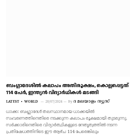
ബംഗ്ലാദേശിൽ കലാപം അതിരൂക്ഷം, കൊല്ലപ്പെട്ടത്
114 പേർ, ഇന്ത്യൻ വിദ്യാർഥികൾ മടങ്ങി
ദ മലയാളം ന്യൂസ്
LATEST
WORLD
20/07/2024
By
ധാക്ക: ബംഗ്ലാദേശ് തലസ്ഥാനമായ ധാക്കയിൽ
സംവരണത്തിനെതിരെ നടക്കുന്ന കലാപം രൂക്ഷമായി തുടരുന്നു.
സർക്കാരിനെതിരെ വിദ്യാർത്ഥികളുടെ നേതൃത്വത്തിൽ നടന്ന
പ്രതിഷേധത്തിനിടെ ഈ ആഴ്ച 114 പേരെങ്കിലും