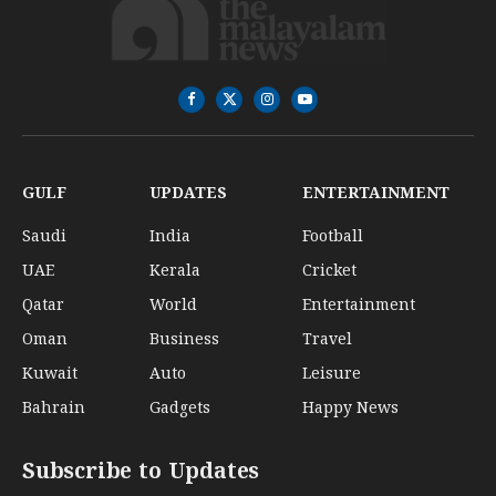
Facebook
X
Instagram
YouTube
(Twitter)
GULF
UPDATES
ENTERTAINMENT
Saudi
India
Football
UAE
Kerala
Cricket
Qatar
World
Entertainment
Oman
Business
Travel
Kuwait
Auto
Leisure
Bahrain
Gadgets
Happy News
Subscribe to Updates