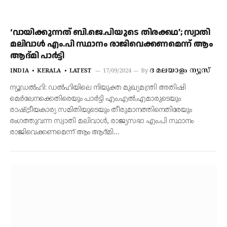
‘വായിക്കുന്നത് ബി.ജെ.പിയുടെ തിരക്കഥ’; സ്വാതി
മലിവാൾ എം.പി സ്ഥാനം രാജിവെക്കണമെന്ന് ആം
ആദ്മി പാർട്ടി
ദ മലയാളം ന്യൂസ്‌
INDIA
KERALA
LATEST
17/09/2024
By
ന്യൂഡൽഹി: ഡൽഹിയിലെ നിയുക്ത മുഖ്യമന്ത്രി അതിഷി
മെർലേനക്കെതിരെയും പാർട്ടി എം.എൽ.എമാരുടെയും
രാഷ്ട്രീയകാര്യ സമിതിയുടെയും തീരുമാനത്തിനെതിരേയും
രംഗത്തുവന്ന സ്വാതി മലിവാൾ, രാജ്യസഭാ എം.പി സ്ഥാനം
രാജിവെക്കണമെന്ന് ആം ആദ്മി…