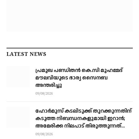
LATEST NEWS
പ്രമുഖ പണ്ഡിതൻ കെ.സി മുഹമ്മദ്
മൗലവിയുടെ ഭാര്യ സൈനബ
അന്തരിച്ചു
09/08/2026
ഹോര്‍മുസ് കടലിടുക്ക് തുറക്കുന്നതിന്
കടുത്ത നിബന്ധനകളുമായി ഇറാന്‍;
അമേരിക്ക നിലപാട് തിരുത്തുന്നത്
വരെ തുറക്കില്ലെന്ന് കൗണ്‍സില്‍
09/08/2026