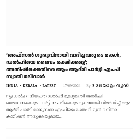
‘അഫ്‌സൽ ഗുരുവിനായി വാദിച്ചവരുടെ മകൾ,
ഡൽഹിയെ ദൈവം രക്ഷിക്കട്ടെ’;
അതിഷിക്കെതിരെ ആം ആദ്മി പാർട്ടി എം.പി
സ്വാതി മലിവാൾ
ദ മലയാളം ന്യൂസ്‌
INDIA
KERALA
LATEST
17/09/2024
By
ന്യൂഡൽഹി: നിയുക്ത ഡൽഹി മുഖ്യമന്ത്രി അതിഷി
മെർലേനയെയും പാർട്ടി നടപടിയെയും രൂക്ഷമായി വിമർശിച്ച് ആം
ആദ്മി പാർട്ടി രാജ്യസഭാ എം.പിയും ഡൽഹി മുൻ വനിതാ
കമ്മിഷൻ അധ്യക്ഷയുമായ…