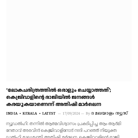
‘ലോകചരിത്രത്തിൽ ഒരാളും ചെയ്യാത്തത്’;
കെജ്രിവാളിന്റെ രാജിയിൽ ജനങ്ങൾ
കരയുകയാണെന്ന് അതിഷി മാർലെന
ദ മലയാളം ന്യൂസ്‌
INDIA
KERALA
LATEST
17/09/2024
By
ന്യൂഡൽഹി: തന്നിൽ ആത്മവിശ്വാസം പ്രകടിപ്പിച്ച ആം ആദ്മി
നേതാവ് അരവിന്ദ് കെജ്രിവാളിനോട് നന്ദി പറഞ്ഞ് നിയുക്ത
ഡൽഹി മുഖ്യമന്ത്രി അതിഷി മർലേന. കെജ്രിവാളിന്റെ രാജി