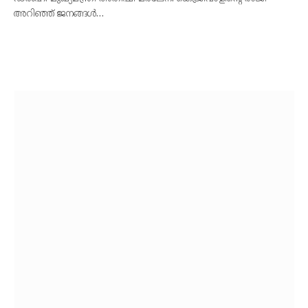
അറിഞ്ഞ് ജനങ്ങൾ…